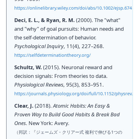
https://onlinelibrary.wiley.com/doi/abs/10.1002/ejsp.674
Deci, E. L., & Ryan, R. M.
(2000). The "what"
and "why" of goal pursuits: Human needs and
the self-determination of behavior.
Psychological Inquiry
, 11(4), 227–268.
https://selfdeterminationtheory.org/
Schultz, W.
(2015). Neuronal reward and
decision signals: From theories to data.
Physiological Reviews
, 95(3), 853–951.
https://journals.physiology.org/doi/full/10.1152/physrev.0
Clear, J.
(2018).
Atomic Habits: An Easy &
Proven Way to Build Good Habits & Break Bad
Ones
. New York: Avery.
（邦訳：『ジェームズ・クリアー式 複利で伸びる1つの