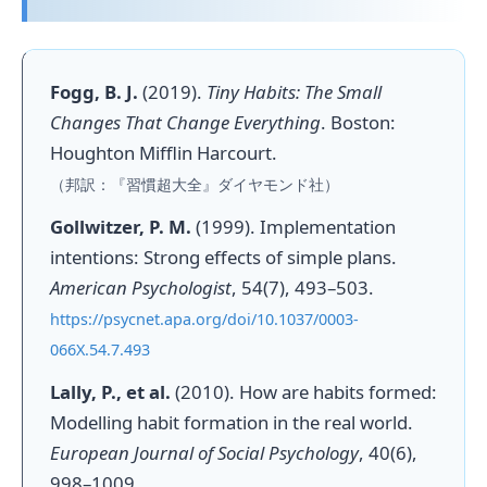
Fogg, B. J.
(2019).
Tiny Habits: The Small
Changes That Change Everything
. Boston:
Houghton Mifflin Harcourt.
（邦訳：『習慣超大全』ダイヤモンド社）
Gollwitzer, P. M.
(1999). Implementation
intentions: Strong effects of simple plans.
American Psychologist
, 54(7), 493–503.
https://psycnet.apa.org/doi/10.1037/0003-
066X.54.7.493
Lally, P., et al.
(2010). How are habits formed:
Modelling habit formation in the real world.
European Journal of Social Psychology
, 40(6),
998–1009.