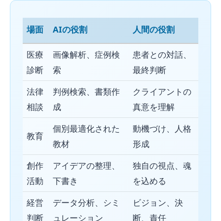
場面
AIの役割
人間の役割
医療
画像解析、症例検
患者との対話、
診断
索
最終判断
法律
判例検索、書類作
クライアントの
相談
成
真意を理解
個別最適化された
動機づけ、人格
教育
教材
形成
創作
アイデアの整理、
独自の視点、魂
活動
下書き
を込める
経営
データ分析、シミ
ビジョン、決
判断
ュレーション
断、責任