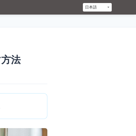
す方法
立