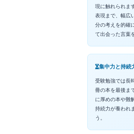
現に触れられま
表現まで、幅広
分の考えを的確
て出会った言葉
集中力と持続
受験勉強では長
冊の本を最後ま
に厚めの本や難
持続力が養われ
う。