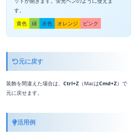
ットが開きます。蛍光ペンのように使えま
す。
黄色
緑
水色
オレンジ
ピンク
元に戻す
装飾を間違えた場合は、
Ctrl+Z
（Macは
Cmd+Z
）で
元に戻せます。
活用例