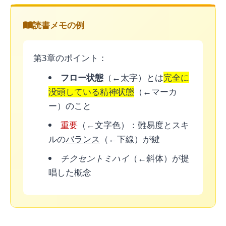
読書メモの例
第3章のポイント：
フロー状態
（←太字）とは
完全に
没頭している精神状態
（←マーカ
ー）のこと
重要
（←文字色）：難易度とスキ
ルの
バランス
（←下線）が鍵
チクセントミハイ
（←斜体）が提
唱した概念