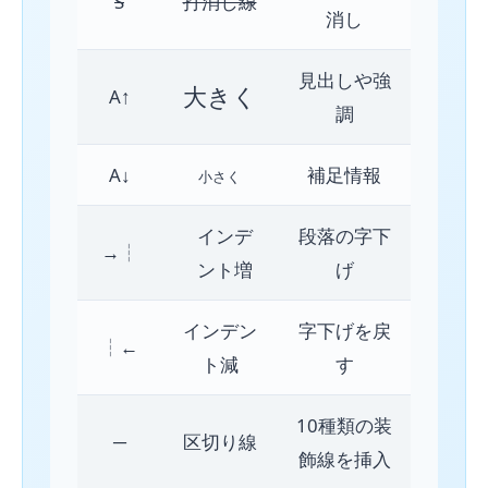
S
打消し線
消し
見出しや強
大きく
A↑
調
A↓
補足情報
小さく
インデ
段落の字下
→┆
ント増
げ
インデン
字下げを戻
┆←
ト減
す
10種類の装
─
区切り線
飾線を挿入