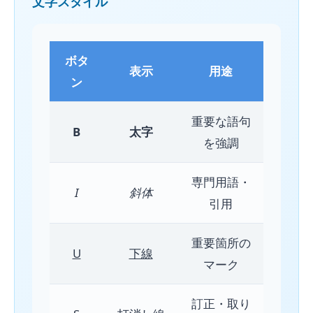
文字スタイル
ボタ
表示
用途
ン
重要な語句
B
太字
を強調
専門用語・
I
斜体
引用
重要箇所の
U
下線
マーク
訂正・取り