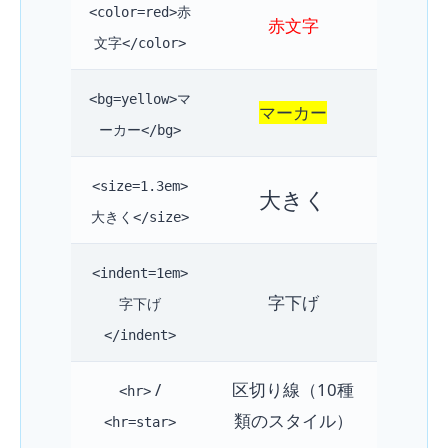
<color=red>赤
赤文字
文字</color>
<bg=yellow>マ
マーカー
ーカー</bg>
<size=1.3em>
大きく
大きく</size>
<indent=1em>
字下げ
字下げ
</indent>
/
区切り線（10種
<hr>
類のスタイル）
<hr=star>