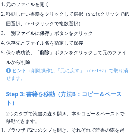
元のファイルを開く
移動したい書籍をクリックして選択（
クリックで範
Shift
囲選択、
クリックで複数選択）
Ctrl
「
別ファイルに保存
」ボタンをクリック
保存先とファイル名を指定して保存
保存成功後、「
削除
」ボタンをクリックして元のファイ
ルから削除
ヒント：
削除操作は「元に戻す」（
+
）で取り消
Ctrl
Z
せます。
Step 3: 書籍を移動（方法B：コピー＆ペース
ト）
2つのタブで読書の森を開き、本をコピー＆ペーストで
移動できます。
ブラウザで2つのタブを開き、それぞれで読書の森を起