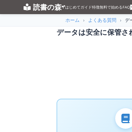
読書の森
はじめてガイド
特徴
無料で始める
FAQ
ホーム
›
よくある質問
›
デ
データは安全に保管さ