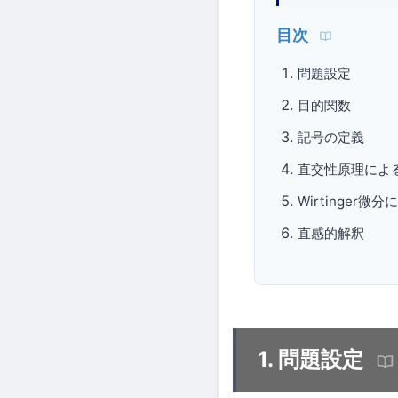
目次
問題設定
目的関数
記号の定義
直交性原理によ
Wirtinger微
直感的解釈
1. 問題設定