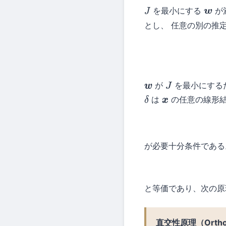
を最小にする
が
J
w
とし、 任意の別の推
が
を最小にする
w
J
は
の任意の線形結
δ
x
が必要十分条件である
と等価であり、次の原
直交性原理（Orthogon