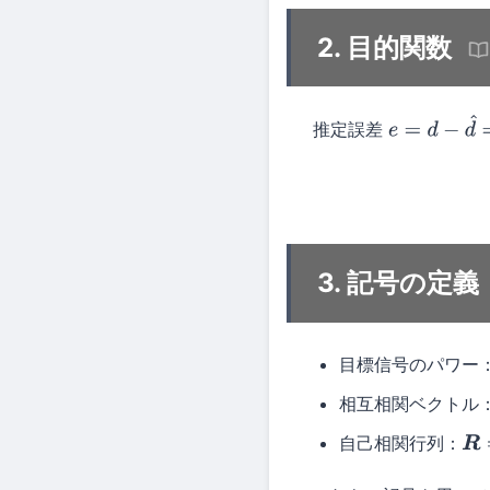
2. 目的関数
推定誤差
e
=
d
−
d
^
=
d
−
3. 記号の定義
目標信号のパワー
相互相関ベクトル
自己相関行列：
R
=