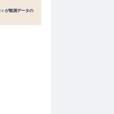
差
が観測データの
e