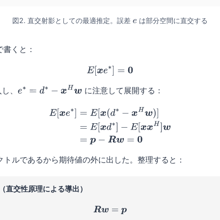
図2. 直交射影としての最適推定。誤差
は部分空間に直交する
e
で書くと：
(7)
E
[
x
e
∗
]
=
0
入し、
に注意して展開する：
e
∗
=
d
∗
−
x
H
w
E
[
x
e
∗
]
=
E
[
x
(
d
∗
−
x
H
w
)
]
=
E
[
x
d
∗
]
−
E
[
x
x
H
]
w
(8)
=
p
−
R
w
=
0
クトルであるから期待値の外に出した。整理すると：
方程式（直交性原理による導出）
(9)
R
w
=
p