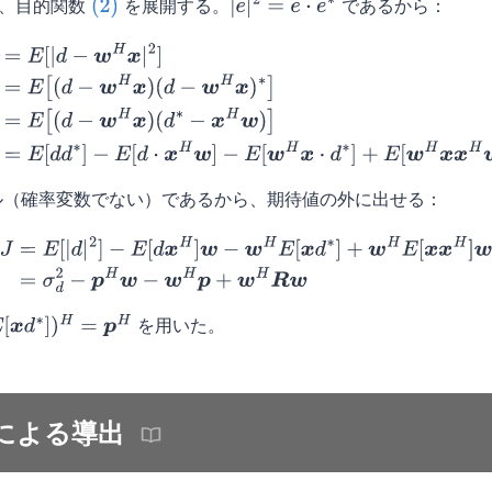
て、目的関数
を展開する。
であるから：
(2)
|
e
|
2
=
e
⋅
e
∗
|
2
]
=
E
[
(
d
−
w
H
x
)
(
d
−
w
H
x
)
∗
]
=
E
[
(
d
−
w
H
x
)
(
d
∗
−
x
H
w
)
]
(3)
=
E
[
d
d
−
E
[
w
H
x
⋅
d
∗
]
+
E
[
w
H
x
x
H
w
]
（確率変数でない）であるから、期待値の外に出せる：
|
2
]
−
E
[
d
x
H
]
w
−
w
H
E
[
x
d
∗
]
+
w
H
E
[
x
x
H
]
w
(4)
=
σ
d
2
−
p
H
w
−
w
H
p
を用いた。
∗
]
)
H
=
p
H
理による導出