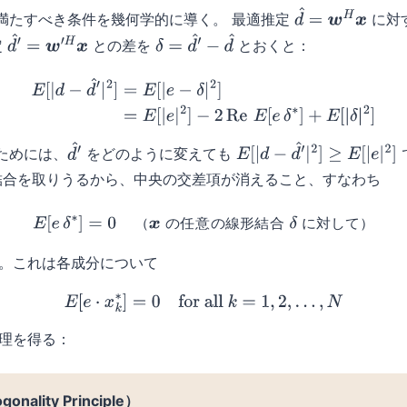
満たすべき条件を幾何学的に導く。 最適推定
に対
d
^
=
w
H
x
定
との差を
とおくと：
d
^
′
=
w
′
H
x
δ
=
d
^
′
−
d
^
E
[
|
d
−
d
^
′
|
2
]
=
E
[
|
e
−
δ
|
2
]
(5)
=
E
[
|
e
|
2
]
−
2
Re
E
[
e
δ
∗
]
+
E
[
|
δ
|
2
]
ためには、
をどのように変えても
d
^
′
E
[
|
d
−
d
^
′
|
2
]
≥
E
[
|
e
|
2
]
合を取りうるから、中央の交差項が消えること、すなわち
E
[
e
δ
∗
]
=
0
（
x
の任意の線形結合
δ
に対して）
（
の
任
意
の
線
形
結
合
に
対
し
て
）
。これは各成分について
(6)
E
[
e
⋅
x
k
∗
]
=
0
for all
k
=
1
,
2
,
…
,
N
理を得る：
ality Principle）