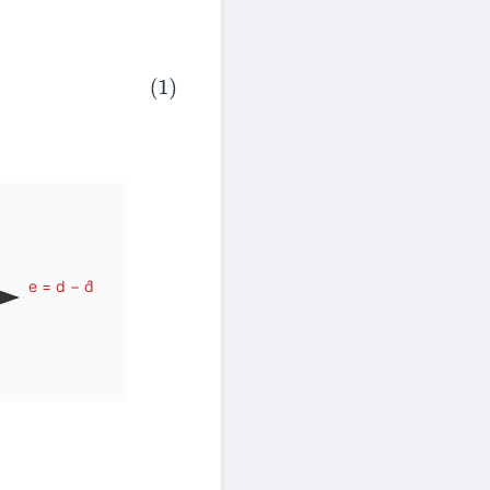
e = d − d̂