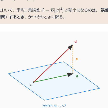
において、平均二乗誤差
が最小になるのは、
誤
J
=
E
[
|
e
|
2
]
相関）するとき
、かつそのときに限る。
d
e
d̂
O
span{x₁, x₂, …, xₙ}