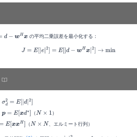
の平均二乗誤差を最小化する：
w
H
x
(2)
J
=
E
[
|
e
|
2
]
=
E
[
|
d
−
w
H
x
|
2
]
→
min
：
σ
d
2
=
E
[
|
d
|
2
]
：
（
）
p
=
E
[
x
d
∗
]
N
×
1
（
、エルミート行列）
E
[
x
x
H
]
N
×
N