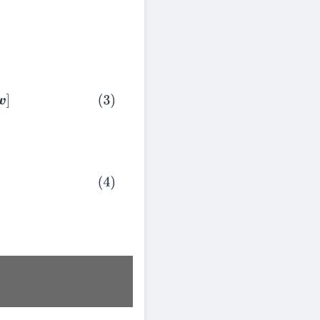
∗
]
−
E
[
d
⋅
x
H
w
]
+
w
H
R
w