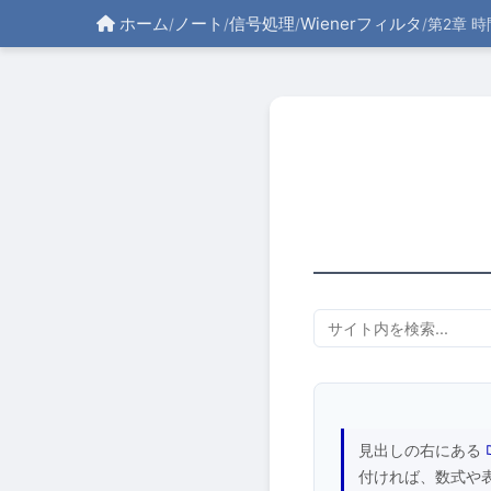
ホーム
ノート
信号処理
Wienerフィルタ
/
/
/
/
第2章 
見出しの右にある
付ければ、数式や