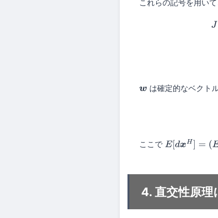
これらの記号を用い
J
=
E
[
|
d
−
w
H
x
は確定的なベクトル
w
J
=
E
[
|
d
ここで
E
[
d
x
H
]
=
(
E
[
x
d
4. 直交性原