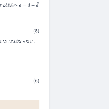
する誤差を
e
=
d
−
d
^
でなければならない。