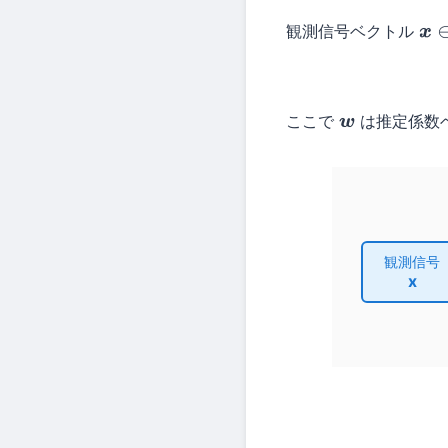
観測信号ベクトル
x
∈
ここで
は推定係数
w
観測信号
x