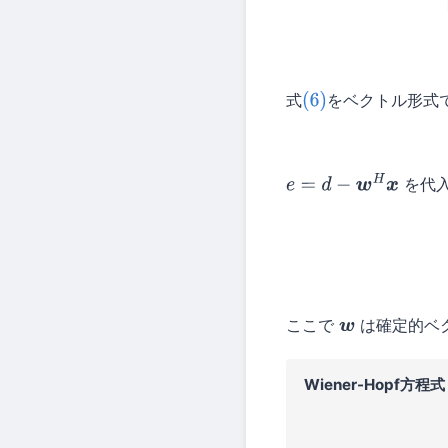
式
をベクトル形式
(6)
を代
e
=
d
−
w
H
x
ここで
は確定的ベ
w
Wiener-Hopf