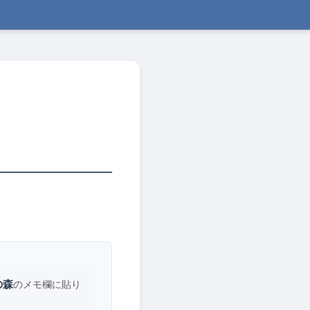
の森
のメモ欄に貼り