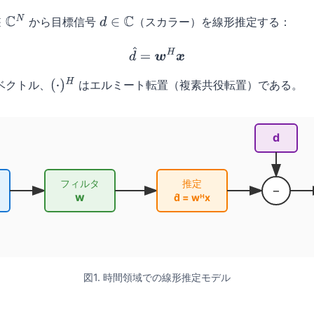
から目標信号
（スカラー）を線形推定する：
C
N
d
∈
C
(1)
d
^
=
w
H
x
ベクトル、
はエルミート転置（複素共役転置）である。
(
⋅
)
H
d
フィルタ
推定
−
w
d̂ = wᴴx
図1. 時間領域での線形推定モデル