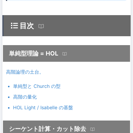
目次
単純型理論 = HOL
高階論理の土台。
単純型と Church の型
高階の量化
HOL Light / Isabelle の基盤
シーケント計算・カット除去