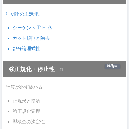
証明論の主定理。
シーケント
Γ
⊢
Δ
カット規則と除去
部分論理式性
準備中
強正規化・停止性
計算が必ず終わる。
正規形と簡約
強正規化定理
型検査の決定性