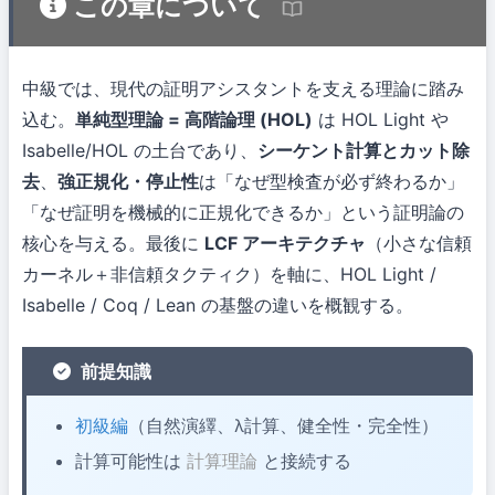
この章について
中級では、現代の証明アシスタントを支える理論に踏み
込む。
単純型理論 = 高階論理 (HOL)
は HOL Light や
Isabelle/HOL の土台であり、
シーケント計算とカット除
去
、
強正規化・停止性
は「なぜ型検査が必ず終わるか」
「なぜ証明を機械的に正規化できるか」という証明論の
核心を与える。最後に
LCF アーキテクチャ
（小さな信頼
カーネル＋非信頼タクティク）を軸に、HOL Light /
Isabelle / Coq / Lean の基盤の違いを概観する。
前提知識
初級編
（自然演繹、λ計算、健全性・完全性）
計算可能性は
計算理論
と接続する