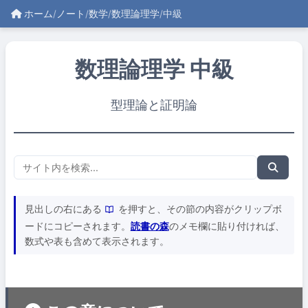
ホーム
/
ノート
/
数学
/
数理論理学
/
中級
数理論理学 中級
型理論と証明論
見出しの右にある
を押すと、その節の内容がクリップボ
ードにコピーされます。
読書の森
のメモ欄に貼り付ければ、
数式や表も含めて表示されます。