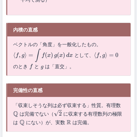
内積の直感
ベクトルの「角度」を一般化したもの。
として、
⟨
f
,
g
⟩
=
∫
f
(
x
)
g
(
x
)
d
x
⟨
f
,
g
⟩
=
0
のとき
と
は「直交」。
f
g
完備性の直感
「収束しそうな列は必ず収束する」性質。有理数
は完備でない（
に収束する有理数列の極限
Q
2
は
にない）が、実数
は完備。
Q
R