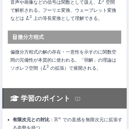
音声や画像などの信号は関数として扱え、
空間
L
2
で解析される。フーリエ変換、ウェーブレット変換
などは
上の等長変換として理解できる。
L
2
微分方程式
偏微分方程式の解の存在・一意性を示すのに関数空
間の完備性が本質的に使われる。「弱解」の理論は
ソボレフ空間（
の拡張）で展開される。
L
2
学習のポイント
有限次元との対比
：
での直感を無限次元に拡張す
R
n
る姿勢を持つ