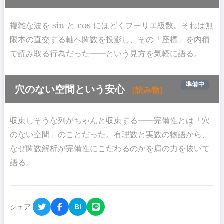
複雑な波を
と
にほどくフーリエ級数。それは無
sin
cos
限本の直交する軸へ関数を投影し、その「座標」を内積
で読み取る行為だった――という見方を気軽に語る。
準備中
穴のない空間という安心
［読み物］
収束しそうな列がちゃんと収束する――完備性とは「穴
のない空間」のことだった。有理数と実数の物語から、
なぜ関数解析が完備性にこだわるのかを肩の力を抜いて
語る。
シェア
B!