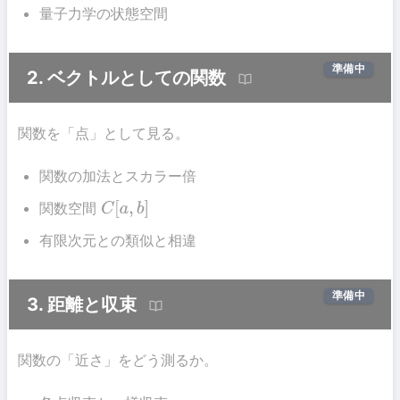
量子力学の状態空間
準備中
2. ベクトルとしての関数
関数を「点」として見る。
関数の加法とスカラー倍
関数空間
C
[
a
,
b
]
有限次元との類似と相違
準備中
3. 距離と収束
関数の「近さ」をどう測るか。