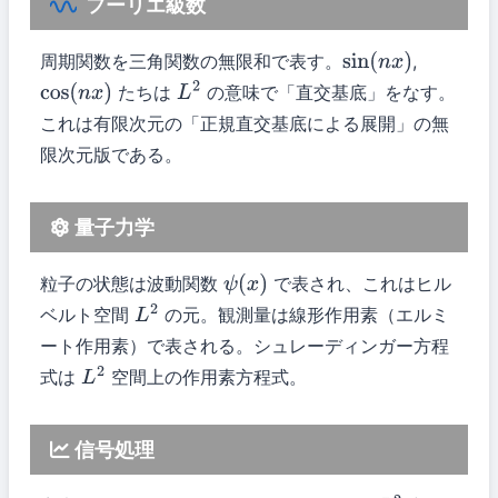
フーリエ級数
周期関数を三角関数の無限和で表す。
,
sin
(
n
x
)
たちは
の意味で「直交基底」をなす。
cos
(
n
x
)
L
2
これは有限次元の「正規直交基底による展開」の無
限次元版である。
量子力学
粒子の状態は波動関数
で表され、これはヒル
ψ
(
x
)
ベルト空間
の元。観測量は線形作用素（エルミ
L
2
ート作用素）で表される。シュレーディンガー方程
式は
空間上の作用素方程式。
L
2
信号処理