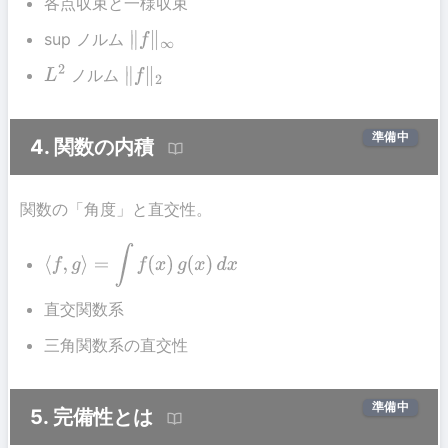
各点収束と一様収束
sup ノルム
∥
f
∥
∞
ノルム
L
2
∥
f
∥
2
準備中
4. 関数の内積
関数の「角度」と直交性。
⟨
f
,
g
⟩
=
∫
f
(
x
)
g
(
x
)
d
x
直交関数系
三角関数系の直交性
準備中
5. 完備性とは