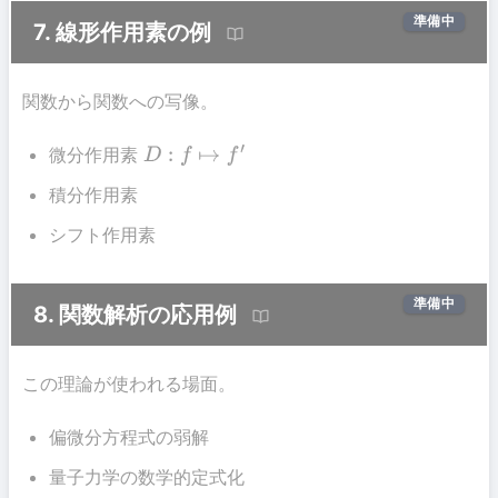
準備中
7. 線形作用素の例
関数から関数への写像。
微分作用素
D
:
f
↦
f
′
積分作用素
シフト作用素
準備中
8. 関数解析の応用例
この理論が使われる場面。
偏微分方程式の弱解
量子力学の数学的定式化