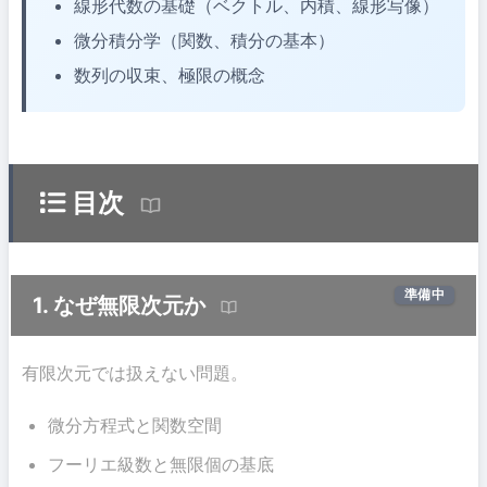
線形代数の基礎（ベクトル、内積、線形写像）
微分積分学（関数、積分の基本）
数列の収束、極限の概念
目次
準備中
1. なぜ無限次元か
有限次元では扱えない問題。
微分方程式と関数空間
フーリエ級数と無限個の基底