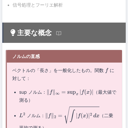
信号処理とフーリエ解析
主要な概念
ノルムの直感
ベクトルの「長さ」を一般化したもの。関数
に
f
対して：
sup ノルム：
（最大値で
∥
f
∥
∞
=
sup
x
|
f
(
x
)
|
測る）
ノルム：
（二乗
L
2
∥
f
∥
2
=
∫
|
f
(
x
)
|
2
d
x
平均で測る）