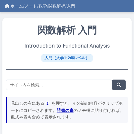
ホーム
/
ノート
/
数学
/
関数解析
/
入門
関数解析 入門
Introduction to Functional Analysis
入門（大学1-2年レベル）
見出しの右にある
を押すと、その節の内容がクリップボ
ードにコピーされます。
読書の森
のメモ欄に貼り付ければ、
数式や表も含めて表示されます。