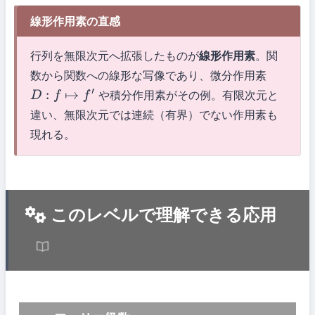
線形作用素の直感
行列を無限次元へ拡張したものが
線形作用素
。関
数から関数への線形な写像であり、微分作用素
や積分作用素がその例。有限次元と
D
:
f
↦
f
′
違い、無限次元では連続（有界）でない作用素も
現れる。
このレベルで理解できる応用