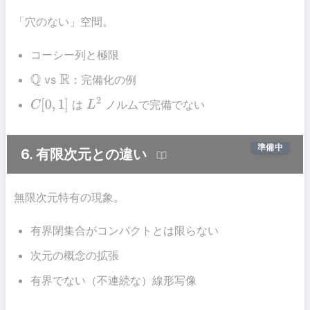
「穴のない」空間。
コーシー列と極限
vs
：完備化の例
Q
R
は
ノルムで完備でない
C
[
0
,
1
]
L
2
準備中
6. 有限次元との違い
無限次元特有の現象。
有界閉集合がコンパクトとは限らない
次元の概念の拡張
有界でない（不連続な）線形写像