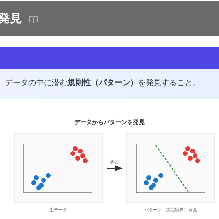
発見
、データの中に潜む
規則性（パターン）
を発見すること。
データからパターンを発見
学習
生データ
パターン（決定境界）発見