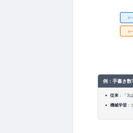
デ
ル
例：手書き数
従来
：「3
機械学習
：