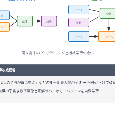
データ
学習
ータ
処理
結果
正解
ール
データ
モデル
図1: 従来のプログラミングと機械学習の違い
字の認識
は2つの半円が縦に並ぶ」などのルールを人間が記述 → 例外だらけで破
大量の手書き数字画像と正解ラベルから、パターンを自動学習