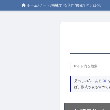
ホーム
ノート
機械学習
入門
/
/
/
/
機械学習とは何か
見出しの右にある
ば、数式や表も含めて