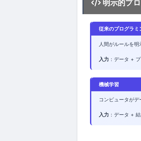
明示的プロ
従来のプログラミ
人間がルールを明
入力
：データ +
機械学習
コンピュータがデ
入力
：データ + 