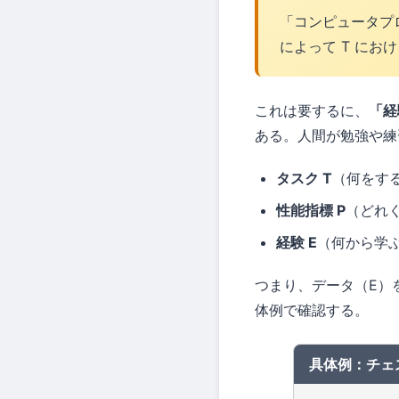
「コンピュータプロ
によって T にお
これは要するに、
「経
ある。人間が勉強や練
タスク T
（何をす
性能指標 P
（どれ
経験 E
（何から学
つまり、データ（E）
体例で確認する。
具体例：チェ