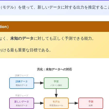
（モデル）を使って、新しいデータに対する出力を推定するこ
tion）
なく、
未知のデータ
に対しても正しく予測できる能力。
おける最も重要な目標である。
汎化：未知データへの対応
訓練フェーズ
訓練データ
学習
既知のデータ
パターン抽出
予測フェーズ
新しいデータ
モデル
予測
未知のデータ
学習済みルール
結果