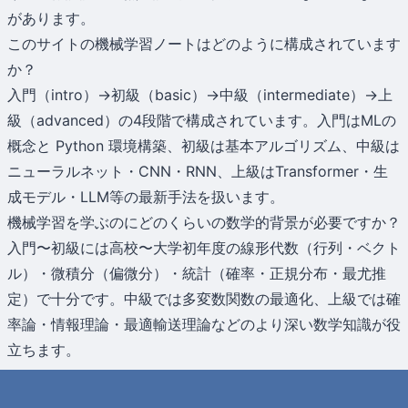
があります。
このサイトの機械学習ノートはどのように構成されています
か？
入門（intro）→初級（basic）→中級（intermediate）→上
級（advanced）の4段階で構成されています。入門はMLの
概念と Python 環境構築、初級は基本アルゴリズム、中級は
ニューラルネット・CNN・RNN、上級はTransformer・生
成モデル・LLM等の最新手法を扱います。
機械学習を学ぶのにどのくらいの数学的背景が必要ですか？
入門〜初級には高校〜大学初年度の線形代数（行列・ベクト
ル）・微積分（偏微分）・統計（確率・正規分布・最尤推
定）で十分です。中級では多変数関数の最適化、上級では確
率論・情報理論・最適輸送理論などのより深い数学知識が役
立ちます。