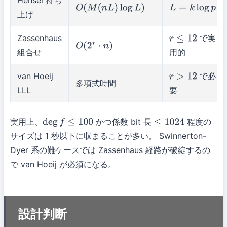
Hensel 持ち
O
(
M
(
n
L
)
log
L
)
L
=
k
log
p
上げ
Zassenhaus
で実
r
≤
12
O
(
2
r
⋅
n
)
組合せ
用的
van Hoeij
で必
r
>
12
多項式時間
LLL
要
実用上、
かつ係数 bit 長
程度の
deg
f
≤
100
≤
1024
サイズは 1 秒以下に収まることが多い。 Swinnerton-
Dyer 系の難ケースでは Zassenhaus 経路が破綻するの
で van Hoeij が必須になる。
設計判断