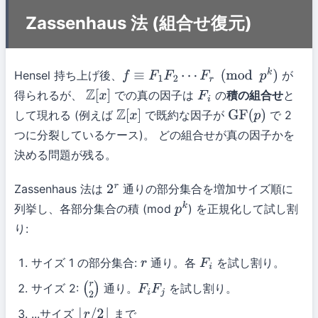
Zassenhaus 法 (組合せ復元)
Hensel 持ち上げ後、
が
f
≡
F
1
F
2
⋯
F
r
(
mod
p
k
)
得られるが、
での真の因子は
の
積の組合せ
と
Z
[
x
]
F
i
して現れる (例えば
で既約な因子が
で 2
Z
[
x
]
GF
(
p
)
つに分裂しているケース)。 どの組合せが真の因子かを
決める問題が残る。
Zassenhaus 法は
通りの部分集合を増加サイズ順に
2
r
列挙し、各部分集合の積 (mod
) を正規化して試し割
p
k
り:
サイズ 1 の部分集合:
通り。各
を試し割り。
r
F
i
サイズ 2:
通り。
を試し割り。
(
r
2
)
F
i
F
j
...サイズ
まで
⌊
r
/
2
⌋