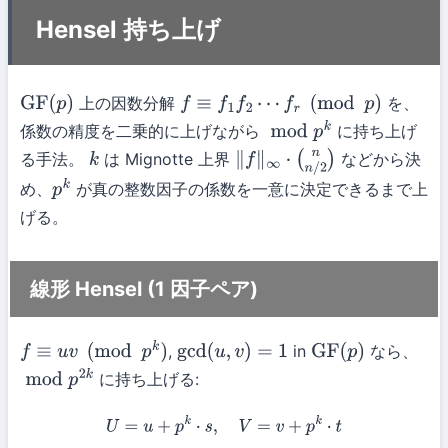
Hensel 持ち上げ
上の因数分解
を、
GF
(
p
)
f
≡
f
1
f
2
⋯
f
r
(
mod
p
)
係数の精度を二乗的に上げながら
に持ち上げ
mod
p
k
る手法。
は Mignotte 上界
などから決
k
∥
f
∥
∞
⋅
(
n
n
/
2
)
め、
が真の整数因子の係数を一意に決定できるまで上
p
k
げる。
線形 Hensel (1 因子ペア)
,
in
なら、
f
≡
u
v
(
mod
p
k
)
gcd
(
u
,
v
)
=
1
GF
(
p
)
に持ち上げる:
mod
p
2
k
U
=
u
+
p
k
⋅
s
,
V
=
v
+
p
k
⋅
t