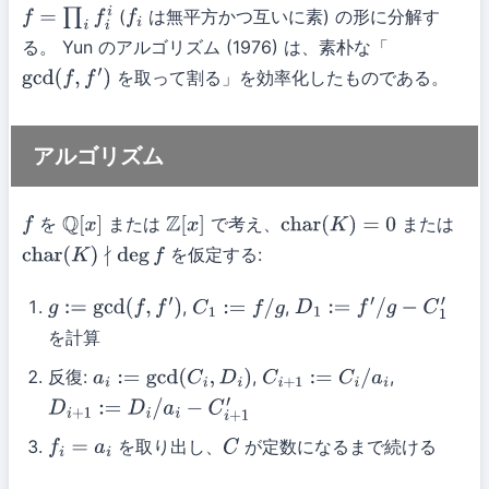
(
は無平方かつ互いに素) の形に分解す
f
=
∏
i
f
i
i
f
i
る。 Yun のアルゴリズム (1976) は、素朴な「
を取って割る」を効率化したものである。
gcd
(
f
,
f
′
)
アルゴリズム
を
または
で考え、
または
f
Q
[
x
]
Z
[
x
]
char
(
K
)
=
0
を仮定する:
char
(
K
)
∤
deg
f
,
,
g
:=
gcd
(
f
,
f
′
)
C
1
:=
f
/
g
D
1
:=
f
′
/
g
−
C
1
′
を計算
反復:
,
,
a
i
:=
gcd
(
C
i
,
D
i
)
C
i
+
1
:=
C
i
/
a
i
D
i
+
1
:=
D
i
/
a
i
−
C
i
+
1
′
を取り出し、
が定数になるまで続ける
f
i
=
a
i
C