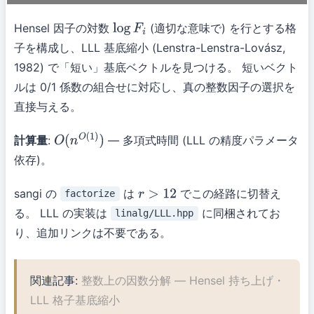
Hensel 因子の対数
(適切な意味で) を行とする格
log
F
i
子を構成し、LLL 基底縮小 (Lenstra-Lenstra-Lovász,
1982) で「短い」基底ベクトルを見つける。 短いベクト
ルは 0/1 係数の組合せに対応し、真の整数因子の選択を
直接与える。
計算量
:
— 多項式時間 (LLL の精度パラメータ
O
(
n
O
(
1
)
)
依存)。
sangi の
は
でこの経路に切替え
factorize
r
>
12
る。 LLL の実装は
に同梱されてお
linalg/LLL.hpp
り、追加リンクは不要である。
関連記事:
整数上の因数分解 — Hensel 持ち上げ・
LLL 格子基底縮小