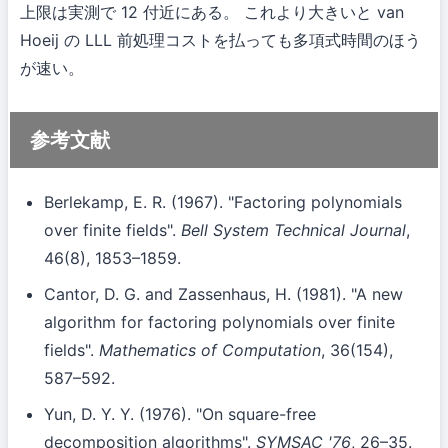
上限は実測で 12 付近にある。 これより大きいと van
Hoeij の LLL 前処理コストを払っても多項式時間のほう
が速い。
参考文献
Berlekamp, E. R. (1967). "Factoring polynomials
over finite fields".
Bell System Technical Journal
,
46(8), 1853–1859.
Cantor, D. G. and Zassenhaus, H. (1981). "A new
algorithm for factoring polynomials over finite
fields".
Mathematics of Computation
, 36(154),
587–592.
Yun, D. Y. Y. (1976). "On square-free
decomposition algorithms".
SYMSAC '76
, 26–35.