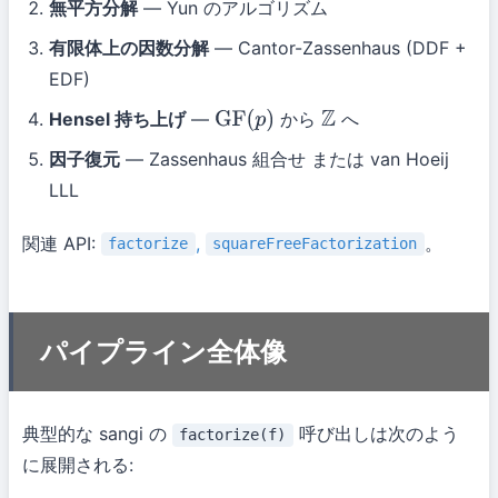
無平方分解
— Yun のアルゴリズム
有限体上の因数分解
— Cantor-Zassenhaus (DDF +
EDF)
Hensel 持ち上げ
—
から
へ
GF
(
p
)
Z
因子復元
— Zassenhaus 組合せ または van Hoeij
LLL
関連 API:
,
。
factorize
squareFreeFactorization
パイプライン全体像
典型的な sangi の
呼び出しは次のよう
factorize(f)
に展開される: