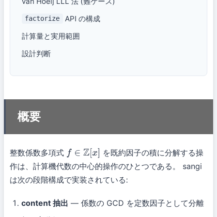
van Hoeij LLL 法 (難ケース)
API の構成
factorize
計算量と実用範囲
設計判断
概要
整数係数多項式
を既約因子の積に分解する操
f
∈
Z
[
x
]
作は、計算機代数の中心的操作のひとつである。 sangi
は次の段階構成で実装されている:
content 抽出
— 係数の GCD を定数因子として分離