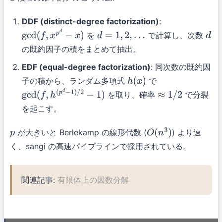
DDF (distinct-degree factorization)
:
を
で計算し、次数
gcd
(
f
,
x
p
d
−
x
)
d
=
1
,
2
,
…
d
の既約因子の積をまとめて抽出。
EDF (equal-degree factorization)
: 同次数の既約因
子の積から、ランダム多項式
で
h
(
x
)
を取り、確率
で分裂
gcd
(
f
,
h
(
p
d
−
1
)
/
2
−
1
)
≈
1
/
2
を起こす。
が大きいと Berlekamp の線形代数 (
) より速
p
O
(
n
3
)
く、sangi の高速パイプラインで採用されている。
関連記事:
有限体上の因数分解