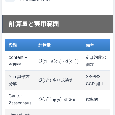
計算量と実用範囲
段階
計算量
備考
content +
は約数の
d
O
(
n
⋅
d
(
c
0
)
⋅
d
(
c
n
)
)
有理根
個数
Yun 無平方
SR-PRS
多項式演算
O
(
n
2
)
分解
GCD 経由
Cantor-
期待値
確率的
O
(
n
2
log
p
)
Zassenhaus