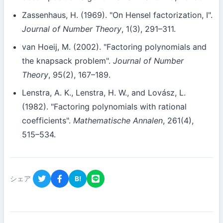
Zassenhaus, H. (1969). "On Hensel factorization, I".
Journal of Number Theory
, 1(3), 291–311.
van Hoeij, M. (2002). "Factoring polynomials and
the knapsack problem".
Journal of Number
Theory
, 95(2), 167–189.
Lenstra, A. K., Lenstra, H. W., and Lovász, L.
(1982). "Factoring polynomials with rational
coefficients".
Mathematische Annalen
, 261(4),
515–534.
シェア
B!