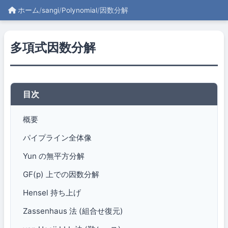
ホーム
/
sangi
/
Polynomial
/
因数分解
多項式因数分解
目次
概要
パイプライン全体像
Yun の無平方分解
GF(p) 上での因数分解
Hensel 持ち上げ
Zassenhaus 法 (組合せ復元)