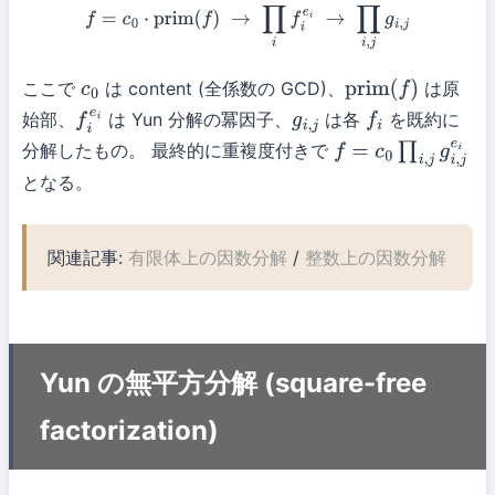
f
=
c
0
⋅
prim
(
f
)
→
∏
i
f
i
e
i
→
∏
i
,
j
g
i
,
j
ここで
は content (全係数の GCD)、
は原
c
0
prim
(
f
)
始部、
は Yun 分解の冪因子、
は各
を既約に
f
i
e
i
g
i
,
j
f
i
分解したもの。 最終的に重複度付きで
f
=
c
0
∏
i
,
j
g
i
,
j
e
i
となる。
関連記事:
有限体上の因数分解
/
整数上の因数分解
Yun の無平方分解 (square-free
factorization)