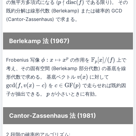
の無平方多項式になる (
である限り)。 その
p
∤
disc
(
f
)
既約分解は線形代数 (Berlekamp) または確率的 GCD
(Cantor-Zassenhaus) で求まる。
Berlekamp 法 (1967)
Frobenius 写像
の作用を
上で
ϕ
:
x
↦
x
p
F
p
[
x
]
/
(
f
)
考え、その固有空間 (Berlekamp 部分代数) の基底を線
形代数で求める。 基底ベクトル
に対して
v
(
x
)
を
で走らせれば既約因
gcd
(
f
,
v
(
x
)
−
c
)
c
∈
GF
(
p
)
子が抽出できる。
が小さいときに有効。
p
Cantor-Zassenhaus 法 (1981)
2 段階の確率的アルゴリズム: