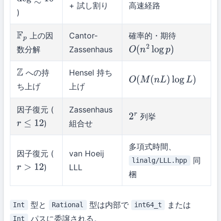
deg
≲
10
+ 試し割り
高速経路
)
上の因
Cantor-
確率的・期待
F
p
数分解
Zassenhaus
O
(
n
2
log
p
)
への持
Hensel 持ち
Z
O
(
M
(
n
L
)
log
L
)
ち上げ
上げ
因子復元 (
Zassenhaus
列挙
2
r
)
組合せ
r
≤
12
多項式時間、
因子復元 (
van Hoeij
同
linalg/LLL.hpp
)
LLL
r
>
12
梱
型と
型は内部で
または
Int
Rational
int64_t
パスに委譲される。
Int