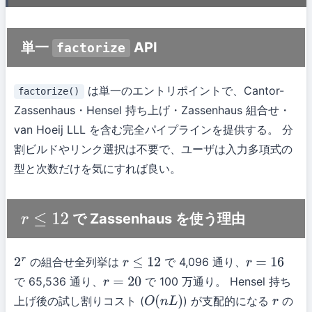
単一
API
factorize
は単一のエントリポイントで、Cantor-
factorize()
Zassenhaus・Hensel 持ち上げ・Zassenhaus 組合せ・
van Hoeij LLL を含む完全パイプラインを提供する。 分
割ビルドやリンク選択は不要で、ユーザは入力多項式の
型と次数だけを気にすれば良い。
で Zassenhaus を使う理由
r
≤
12
の組合せ全列挙は
で 4,096 通り、
2
r
r
≤
12
r
=
16
で 65,536 通り、
で 100 万通り。 Hensel 持ち
r
=
20
上げ後の試し割りコスト (
) が支配的になる
の
O
(
n
L
)
r