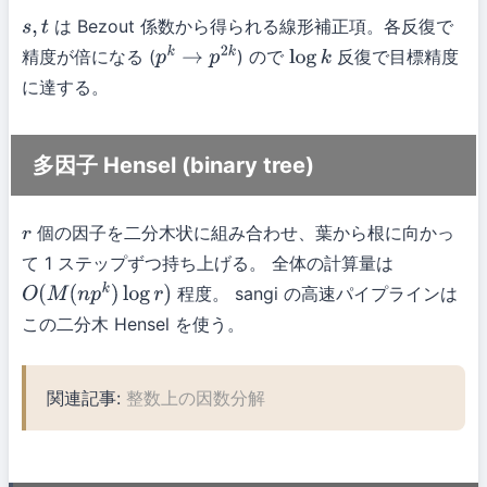
は Bezout 係数から得られる線形補正項。各反復で
s
,
t
精度が倍になる (
) ので
反復で目標精度
p
k
→
p
2
k
log
k
に達する。
多因子 Hensel (binary tree)
個の因子を二分木状に組み合わせ、葉から根に向かっ
r
て 1 ステップずつ持ち上げる。 全体の計算量は
程度。 sangi の高速パイプラインは
O
(
M
(
n
p
k
)
log
r
)
この二分木 Hensel を使う。
関連記事:
整数上の因数分解