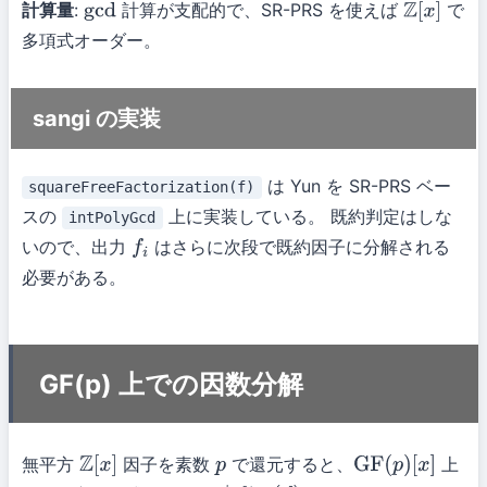
計算量
:
計算が支配的で、SR-PRS を使えば
で
gcd
Z
[
x
]
多項式オーダー。
sangi の実装
は Yun を SR-PRS ベー
squareFreeFactorization(f)
スの
上に実装している。 既約判定はしな
intPolyGcd
いので、出力
はさらに次段で既約因子に分解される
f
i
必要がある。
GF(p) 上での因数分解
無平方
因子を素数
で還元すると、
上
Z
[
x
]
p
GF
(
p
)
[
x
]