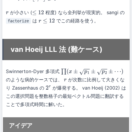
が小さい (
程度) なら全列挙が現実的。 sangi の
r
≤
12
は
でこの経路を使う。
factorize
r
≤
12
van Hoeij LLL 法 (難ケース)
Swinnerton-Dyer 多項式
∏
(
x
±
p
1
±
p
2
±
⋯
)
のような病的ケースでは、
が次数に比例して大きくな
r
り Zassenhaus の
が爆発する。 van Hoeij (2002) は
2
r
この選択問題を整数格子の最短ベクトル問題に翻訳する
ことで多項式時間に解いた。
アイデア