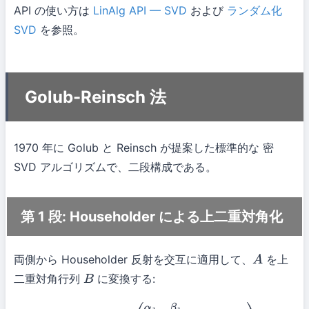
API の使い方は
LinAlg API — SVD
および
ランダム化
SVD
を参照。
Golub-Reinsch 法
1970 年に Golub と Reinsch が提案した標準的な 密
SVD アルゴリズムで、二段構成である。
第 1 段: Householder による上二重対角化
両側から Householder 反射を交互に適用して、
を上
A
二重対角行列
に変換する:
B