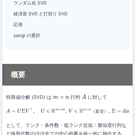
ランダム化 SVD
経済形 SVD と打切り SVD
応用
sangi の選択
概要
特異値分解 (SVD) は
行列
に対して
m
×
n
A
（
直
交
）
A
=
U
Σ
V
⊤
,
U
∈
R
m
×
m
,
V
∈
R
n
×
n
（直交）
,
Σ
=
diag
(
σ
1
≥
σ
2
≥
⋯
≥
0
)
として、ランク・条件数・低ランク近似・擬似逆行列な
ど線形代数のほぼ全ての中心的量を統一的に抽出する。