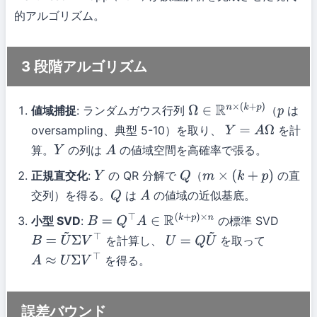
的アルゴリズム。
3 段階アルゴリズム
値域捕捉
: ランダムガウス行列
（
は
Ω
∈
R
n
×
(
k
+
p
)
p
oversampling、典型 5-10）を取り、
を計
Y
=
A
Ω
算。
の列は
の値域空間を高確率で張る。
Y
A
正規直交化
:
の QR 分解で
（
の直
Y
Q
m
×
(
k
+
p
)
交列）を得る。
は
の値域の近似基底。
Q
A
小型 SVD
:
の標準 SVD
B
=
Q
⊤
A
∈
R
(
k
+
p
)
×
n
を計算し、
を取って
B
=
U
~
Σ
V
⊤
U
=
Q
U
~
を得る。
A
≈
U
Σ
V
⊤
誤差バウンド