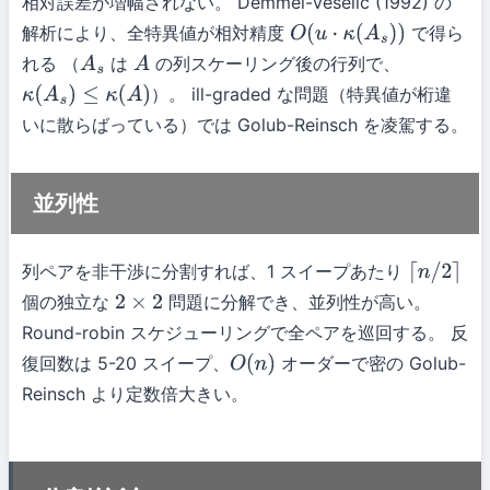
相対誤差が増幅されない。 Demmel-Veselić (1992) の
解析により、全特異値が相対精度
で得ら
O
(
u
⋅
κ
(
A
s
)
)
れる （
は
の列スケーリング後の行列で、
A
s
A
）。 ill-graded な問題（特異値が桁違
κ
(
A
s
)
≤
κ
(
A
)
いに散らばっている）では Golub-Reinsch を凌駕する。
並列性
列ペアを非干渉に分割すれば、1 スイープあたり
⌈
n
/
2
⌉
個の独立な
問題に分解でき、並列性が高い。
2
×
2
Round-robin スケジューリングで全ペアを巡回する。 反
復回数は 5-20 スイープ、
オーダーで密の Golub-
O
(
n
)
Reinsch より定数倍大きい。