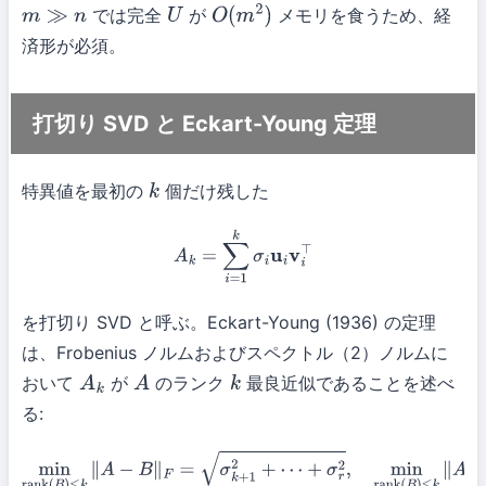
では完全
が
メモリを食うため、経
m
≫
n
U
O
(
m
2
)
済形が必須。
打切り SVD と Eckart-Young 定理
特異値を最初の
個だけ残した
k
A
k
=
∑
i
=
1
k
σ
i
u
i
v
i
⊤
を打切り SVD と呼ぶ。Eckart-Young (1936) の定理
は、Frobenius ノルムおよびスペクトル（2）ノルムに
おいて
が
のランク
最良近似であることを述べ
A
k
A
k
る:
min
rank
(
B
)
≤
k
∥
A
−
B
∥
F
=
σ
k
+
1
2
+
⋯