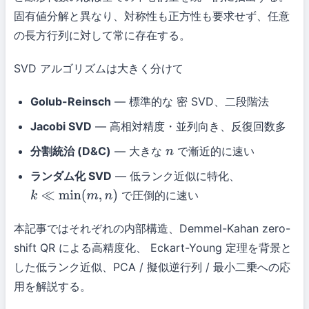
固有値分解と異なり、対称性も正方性も要求せず、任意
の長方行列に対して常に存在する。
SVD アルゴリズムは大きく分けて
Golub-Reinsch
— 標準的な 密 SVD、二段階法
Jacobi SVD
— 高相対精度・並列向き、反復回数多
分割統治 (D&C)
— 大きな
で漸近的に速い
n
ランダム化 SVD
— 低ランク近似に特化、
で圧倒的に速い
k
≪
min
(
m
,
n
)
本記事ではそれぞれの内部構造、Demmel-Kahan zero-
shift QR による高精度化、 Eckart-Young 定理を背景と
した低ランク近似、PCA / 擬似逆行列 / 最小二乗への応
用を解説する。