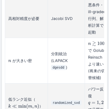
悪条件・
ill-graded
高相対精度が必要
Jacobi SVD
行列、解
析計算で
起動
n
≳
1000
で Golub-
分割統治
Reinsch
が大きい密
(LAPACK
n
より速い
)
dgesdd
(将来の切
替候補)
パワー反
復
低ランク近似（
randomized_svd
q
=
1
,
2
）
k
≪
min
(
m
,
n
)