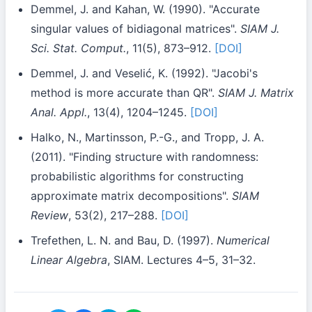
Demmel, J. and Kahan, W. (1990). "Accurate
singular values of bidiagonal matrices".
SIAM J.
Sci. Stat. Comput.
, 11(5), 873–912.
[DOI]
Demmel, J. and Veselić, K. (1992). "Jacobi's
method is more accurate than QR".
SIAM J. Matrix
Anal. Appl.
, 13(4), 1204–1245.
[DOI]
Halko, N., Martinsson, P.-G., and Tropp, J. A.
(2011). "Finding structure with randomness:
probabilistic algorithms for constructing
approximate matrix decompositions".
SIAM
Review
, 53(2), 217–288.
[DOI]
Trefethen, L. N. and Bau, D. (1997).
Numerical
Linear Algebra
, SIAM. Lectures 4–5, 31–32.