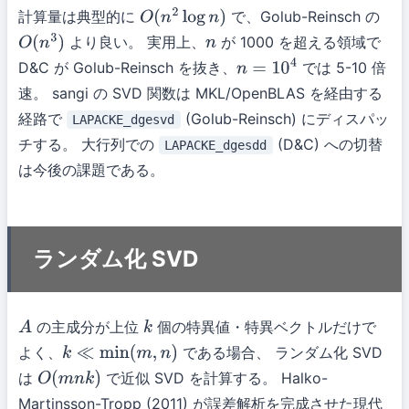
計算量は典型的に
で、Golub-Reinsch の
O
(
n
2
log
n
)
より良い。 実用上、
が 1000 を超える領域で
O
(
n
3
)
n
D&C が Golub-Reinsch を抜き、
では 5-10 倍
n
=
10
4
速。 sangi の SVD 関数は MKL/OpenBLAS を経由する
経路で
(Golub-Reinsch) にディスパッ
LAPACKE_dgesvd
チする。 大行列での
(D&C) への切替
LAPACKE_dgesdd
は今後の課題である。
ランダム化 SVD
の主成分が上位
個の特異値・特異ベクトルだけで
A
k
よく、
である場合、 ランダム化 SVD
k
≪
min
(
m
,
n
)
は
で近似 SVD を計算する。 Halko-
O
(
m
n
k
)
Martinsson-Tropp (2011) が誤差解析を完成させた現代