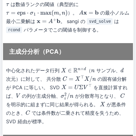
は数値ランクの閾値（典型的に
τ
）。
の最小ノルム
τ
=
eps
⋅
σ
1
⋅
max
(
m
,
n
)
A
x
=
b
最小二乗解は
。 sangi の
は
svd_solve
x
=
A
+
b
パラメータでこの閾値を制御する。
rcond
主成分分析（PCA）
中心化されたデータ行列
（
サンプル、
X
∈
R
n
×
d
n
d
次元）に対して、 共分散
の固有値分解
C
=
X
⊤
X
/
n
が PCA に等しい。 SVD
を直接計算すれ
X
=
U
Σ
V
⊤
ば、
の列が主成分軸、
が分散寄与となり、
V
σ
i
2
/
n
C
を明示的に組まずに同じ結果が得られる。
が悪条件
X
のとき、
では条件数が二乗されて精度を失うため、
C
SVD 経由が標準。