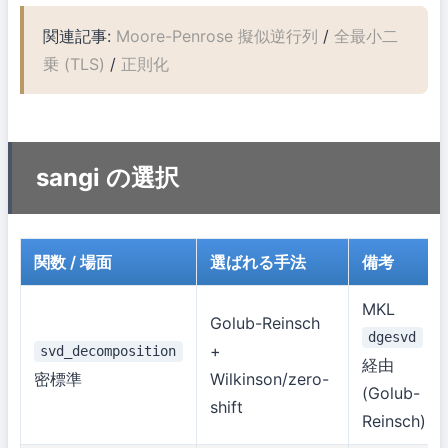
関連記事:
Moore-Penrose 擬似逆行列
/
全最小二
乗 (TLS)
/
正則化
sangi の選択
関数 / 場面
選ばれる手法
備考
MKL
Golub-Reinsch
dgesvd
+
svd_decomposition
経由
密標準
Wilkinson/zero-
(Golub-
shift
Reinsch)