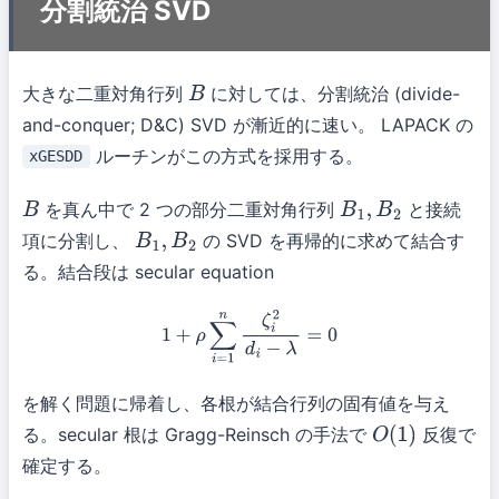
分割統治 SVD
大きな二重対角行列
に対しては、分割統治 (divide-
B
and-conquer; D&C) SVD が漸近的に速い。 LAPACK の
ルーチンがこの方式を採用する。
xGESDD
を真ん中で 2 つの部分二重対角行列
と接続
B
B
1
,
B
2
項に分割し、
の SVD を再帰的に求めて結合す
B
1
,
B
2
る。結合段は secular equation
1
+
ρ
∑
i
=
1
n
ζ
i
2
d
i
−
λ
=
0
を解く問題に帰着し、各根が結合行列の固有値を与え
る。secular 根は Gragg-Reinsch の手法で
反復で
O
(
1
)
確定する。