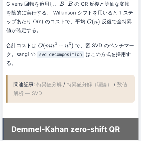
Givens 回転を適用し、
の QR 反復と等価な変換
B
⊤
B
を陰的に実行する。 Wilkinson シフトを用いると 1 ステ
ップあたり O(n) のコストで、平均
反復で全特異
O
(
n
)
値が確定する。
合計コストは
で、密 SVD のベンチマー
O
(
m
n
2
+
n
3
)
ク。sangi の
はこの方式を採用す
svd_decomposition
る。
関連記事:
特異値分解
/
特異値分解（理論）
/
数値
解析 — SVD
Demmel-Kahan zero-shift QR