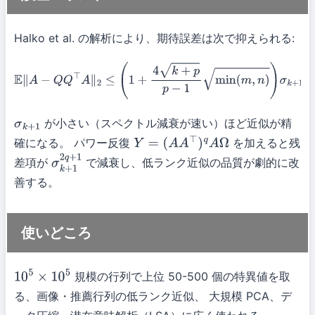
Halko et al. の解析により、期待誤差は次で抑えられる:
E
∥
A
−
Q
Q
⊤
A
∥
2
≤
(
1
+
4
k
+
p
p
−
1
min
(
m
,
n
)
)
σ
k
+
1
(
A
)
が小さい（スペクトル減衰が速い）ほど近似が精
σ
k
+
1
確になる。 パワー反復
を加えると残
Y
=
(
A
A
⊤
)
q
A
Ω
差項が
で減衰し、低ランク近似の品質が劇的に改
σ
k
+
1
2
q
+
1
善する。
使いどころ
規模の行列で上位 50-500 個の特異値を取
10
5
×
10
5
る、画像・推薦行列の低ランク近似、 大規模 PCA、デ