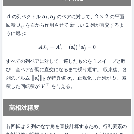
の列ベクトル
のペアに対して、
の平面
A
a
i
,
a
j
2
×
2
回転
を右から作用させて 新しい 2 列が直交するよ
J
i
j
うに選ぶ:
A
J
i
j
=
A
′
,
(
a
i
′
)
⊤
a
j
′
=
0
すべての列ペアに対して一巡したものを 1 スイープと呼
び、全ペアが既に直交になるまで繰り返す。 収束後、各
列のノルム
が特異値
、正規化した列が
、累
∥
a
i
′
∥
2
σ
i
U
積した回転積が
を与える。
V
⊤
高相対精度
各回転は 2 列のなす角を直接計算するため、行列要素の