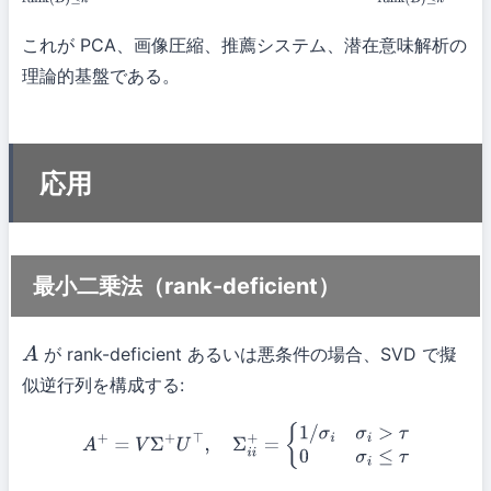
+
σ
r
2
,
min
rank
(
B
)
≤
k
∥
A
−
B
∥
2
=
σ
k
+
1
これが PCA、画像圧縮、推薦システム、潜在意味解析の
理論的基盤である。
応用
最小二乗法（rank-deficient）
が rank-deficient あるいは悪条件の場合、SVD で擬
A
似逆行列を構成する:
A
+
=
V
Σ
+
U
⊤
,
Σ
i
i
+
=
{
1
/
σ
i
σ
i
>
τ
0
σ
i
≤
τ