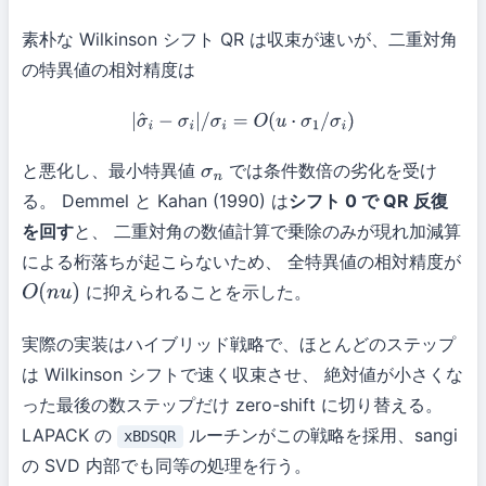
素朴な Wilkinson シフト QR は収束が速いが、二重対角
の特異値の相対精度は
|
σ
^
i
−
σ
i
|
/
σ
i
=
O
(
u
⋅
σ
1
/
σ
i
)
と悪化し、最小特異値
では条件数倍の劣化を受け
σ
n
る。 Demmel と Kahan (1990) は
シフト 0 で QR 反復
を回す
と、 二重対角の数値計算で乗除のみが現れ加減算
による桁落ちが起こらないため、 全特異値の相対精度が
に抑えられることを示した。
O
(
n
u
)
実際の実装はハイブリッド戦略で、ほとんどのステップ
は Wilkinson シフトで速く収束させ、 絶対値が小さくな
った最後の数ステップだけ zero-shift に切り替える。
LAPACK の
ルーチンがこの戦略を採用、sangi
xBDSQR
の SVD 内部でも同等の処理を行う。