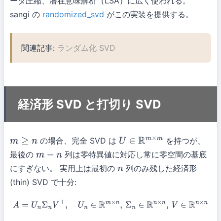
ータ圧縮、潜在意味解析（LSA）に広く使われる。
sangi の
randomized_svd
がこの実装を提供する。
関連記事:
ランダム化 SVD
経済形 SVD と打切り SVD
の場合、完全 SVD は
を持つが、
m
≥
n
U
∈
R
m
×
m
最後の
列は零特異値に対応し常に零空間の基底
m
−
n
にすぎない。 実用上は最初の
列のみ残した経済形
n
(thin) SVD で十分:
A
=
U
n
Σ
n
V
⊤
,
U
n
∈
R
m
×
n
,
Σ
n
∈
R
n
×
n
,
V
∈
R
n
×
n