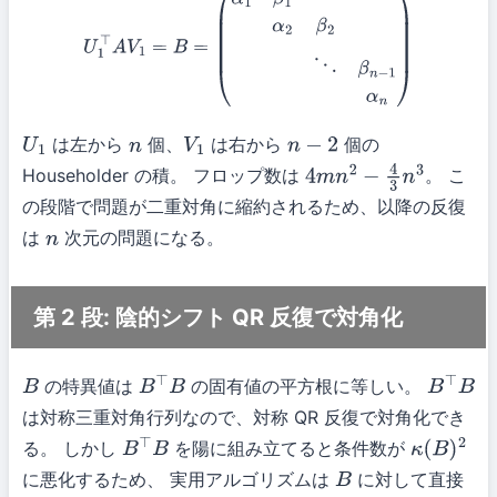
U
1
⊤
A
V
1
=
B
=
(
α
1
β
1
α
2
β
2
⋱
β
n
−
1
α
n
)
は左から
個、
は右から
個の
U
1
n
V
1
n
−
2
Householder の積。 フロップ数は
。 こ
4
m
n
2
−
4
3
n
3
の段階で問題が二重対角に縮約されるため、以降の反復
は
次元の問題になる。
n
第 2 段: 陰的シフト QR 反復で対角化
の特異値は
の固有値の平方根に等しい。
B
B
⊤
B
B
⊤
B
は対称三重対角行列なので、対称 QR 反復で対角化でき
る。 しかし
を陽に組み立てると条件数が
B
⊤
B
κ
(
B
)
2
に悪化するため、 実用アルゴリズムは
に対して直接
B