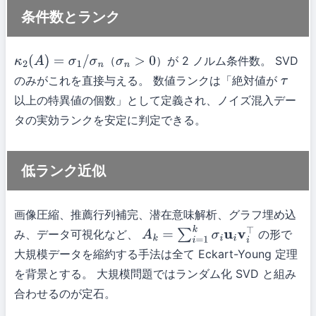
条件数とランク
（
）が 2 ノルム条件数。 SVD
κ
2
(
A
)
=
σ
1
/
σ
n
σ
n
>
0
のみがこれを直接与える。 数値ランクは「絶対値が
τ
以上の特異値の個数」として定義され、ノイズ混入デー
タの実効ランクを安定に判定できる。
低ランク近似
画像圧縮、推薦行列補完、潜在意味解析、グラフ埋め込
み、データ可視化など、
の形で
A
k
=
∑
i
=
1
k
σ
i
u
i
v
i
⊤
大規模データを縮約する手法は全て Eckart-Young 定理
を背景とする。 大規模問題ではランダム化 SVD と組み
合わせるのが定石。