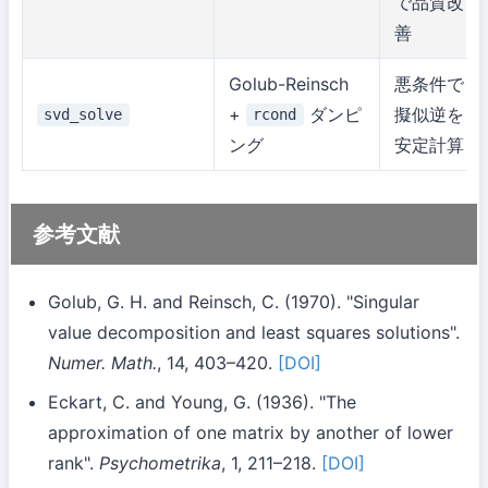
で品質改
善
Golub-Reinsch
悪条件で
+
ダンピ
擬似逆を
svd_solve
rcond
ング
安定計算
参考文献
Golub, G. H. and Reinsch, C. (1970). "Singular
value decomposition and least squares solutions".
Numer. Math.
, 14, 403–420.
[DOI]
Eckart, C. and Young, G. (1936). "The
approximation of one matrix by another of lower
rank".
Psychometrika
, 1, 211–218.
[DOI]