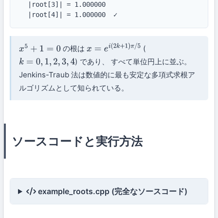
  |root[3]| = 1.000000

  |root[4]| = 1.000000  ✓
の根は
(
x
5
+
1
=
0
x
=
e
i
(
2
k
+
1
)
π
/
5
) であり、 すべて単位円上に並ぶ。
k
=
0
,
1
,
2
,
3
,
4
Jenkins-Traub 法は数値的に最も安定な多項式求根ア
ルゴリズムとして知られている。
ソースコードと実行方法
example_roots.cpp (完全なソースコード)