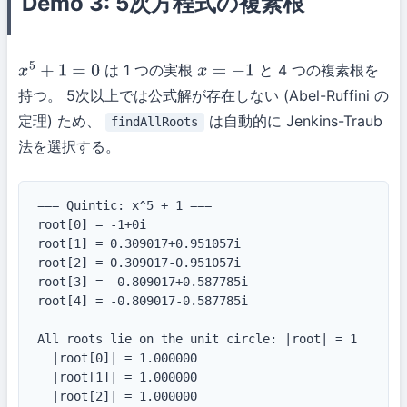
Demo 3: 5次方程式の複素根
は 1 つの実根
と 4 つの複素根を
x
5
+
1
=
0
x
=
−
1
持つ。 5次以上では公式解が存在しない (Abel-Ruffini の
定理) ため、
は自動的に Jenkins-Traub
findAllRoots
法を選択する。
=== Quintic: x^5 + 1 ===

root[0] = -1+0i

root[1] = 0.309017+0.951057i

root[2] = 0.309017-0.951057i

root[3] = -0.809017+0.587785i

root[4] = -0.809017-0.587785i

All roots lie on the unit circle: |root| = 1

  |root[0]| = 1.000000

  |root[1]| = 1.000000

  |root[2]| = 1.000000
