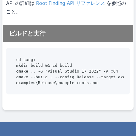
API の詳細は
Root Finding API リファレンス
を参照の
こと。
ビルドと実行
cd sangi

mkdir build && cd build

cmake .. -G "Visual Studio 17 2022" -A x64

cmake --build . --config Release --target example-
examples\Release\example-roots.exe