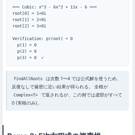
=== Cubic: x^3 - 6x^2 + 11x - 6 ===

root[0] = 1+0i

root[1] = 2+0i

root[2] = 3+0i

Verification: p(root) = 0

  p(1) = 0

  p(2) = 0

  p(3) = 0  ✓
は次数 1〜4 では公式解を使うため、
findAllRoots
反復なしで厳密に近い結果が得られる。 全根が
で返されるが、この例では虚部がすべて
Complex<T>
0 (実根のみ)。