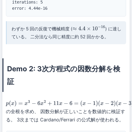
iterations: 5

error: 4.44e-16
わずか 5 回の反復で機械精度 (
) に達し
≈
4.4
×
10
−
16
ている。 二分法なら同じ精度に約 52 回かかる。
Demo 2: 3次方程式の因数分解を検
証
p
(
x
)
=
x
3
−
6
x
2
+
11
x
−
6
=
の全根を求め、 因数分解が正しいことを数値的に検証す
(
x
−
1
)
(
x
−
2
)
(
x
−
3
)
る。 3次までは Cardano/Ferrari の公式解が使われる。