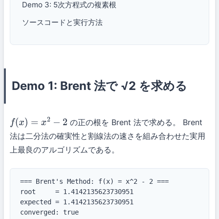
Demo 3: 5次方程式の複素根
ソースコードと実行方法
Demo 1: Brent 法で √2 を求める
の正の根を Brent 法で求める。 Brent
f
(
x
)
=
x
2
−
2
法は二分法の確実性と割線法の速さを組み合わせた実用
上最良のアルゴリズムである。
=== Brent's Method: f(x) = x^2 - 2 ===

root     = 1.4142135623730951

expected = 1.4142135623730951

converged: true
