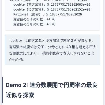
  double (前方加算): 5.18737751763962063e+00

  double (後方加算): 5.18737751763962152e+00

  Rational (厳密) : 5.18737751763962026

  厳密値の分子の桁数: 41 桁

  厳密値の分母の桁数: 40 桁
は前方加算と後方加算で末尾 2 桁が異なる。
double
有理数の厳密値は分子・分母ともに 40 桁を超える巨大
な整数の比であり、 浮動小数点で表現しきれないこと
がわかる。
Demo 2: 連分数展開で円周率の最良
近似を探索