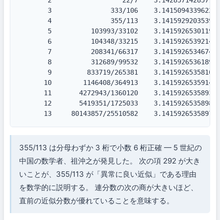
       3               333/106    3.141509433962264
       4               355/113    3.141592920353982
       5          103993/33102    3.141592653011902
       6          104348/33215    3.141592653921421
       7          208341/66317    3.141592653467436
       8          312689/99532    3.141592653618936
       9         833719/265381    3.141592653581077
      10        1146408/364913    3.141592653591403
      11       4272943/1360120    3.141592653589389
      12       5419351/1725033    3.141592653589815
      13     80143857/25510582    3.14159265358979
355/113 は分母わずか 3 桁で小数 6 桁正確 — 5 世紀の
中国の数学者、祖沖之が発見した。 次の項 292 が大き
いことが、355/113 が「異常に良い近似」である理由
を数学的に説明する。 連分数の次の商が大きいほど、
直前の近似分数が優れていることを意味する。