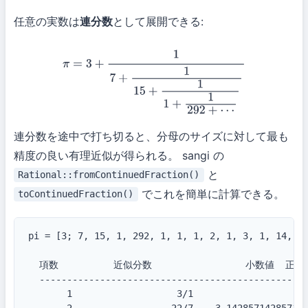
任意の実数は
連分数
として展開できる:
π
=
3
+
1
7
+
1
15
+
1
1
+
1
292
+
⋯
連分数を途中で打ち切ると、分母のサイズに対して最も
精度の良い有理近似が得られる。 sangi の
と
Rational::fromContinuedFraction()
でこれを簡単に計算できる。
toContinuedFraction()
pi = [3; 7, 15, 1, 292, 1, 1, 1, 2, 1, 3, 1, 14, ..
  項数          近似分数                 小数値  正確
  -------------------------------------------------
       1                   3/1                     
       2                  22/7    3.142857142857142