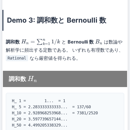
Demo 3: 調和数と Bernoulli 数
調和数
と
Bernoulli 数
は数論や
H
n
=
∑
k
=
1
n
1
/
k
B
n
解析学に頻出する定数である。 いずれも有理数であり、
なら厳密値を得られる。
Rational
調和数
H
n
H_ 1 =        1...  = 1

H_ 5 = 2.283333333333...  = 137/60

H_10 = 2.928968253968...  = 7381/2520

H_20 = 3.597739657144...

H_50 = 4.499205338329...