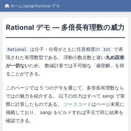
ホーム
/
sangi
/
Rational デモ
Rational デモ — 多倍長有理数の威力
は分子・分母がともに任意精度の
で表
Rational
Int
現された有理数型である。 浮動小数点数と違い
丸め誤差
が一切ない
ため、 数値計算では不可能な「厳密解」を得
ることができる。
このページでは 5 つのデモを通じて、多倍長有理数なら
ではの魅力を紹介する。 以下の出力はすべて sangi で実
際に計算したものである。
ソースコード
はページ末尾に
掲載しており、 sangi をビルドすれば手元で同じ結果を
確認できる。