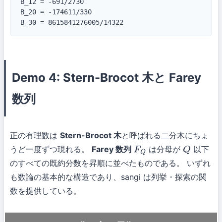
B_12 = -691/2730

B_20 = -174611/330

B_30 = 8615841276005/14322
Demo 4: Stern-Brocot 木と Farey
数列
正の有理数は
Stern-Brocot 木
と呼ばれる二分木にちょ
うど一度ずつ現れる。
Farey 数列
は分母が
以下
F
Q
Q
のすべての既約分数を昇順に並べたものである。 いずれ
も数論の基本的な構造であり、sangi は列挙・探索の関
数を提供している。