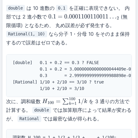
は 10 進数の
を正確に表現できない。 内
double
0.1
部では 2 進小数で
(無
0.1
=
0.0001100110011
…
2
限循環) となるため、 丸め誤差が必ず発生する。
なら分子 1・分母 10 をそのまま保持
Rational(1, 10)
するので誤差はゼロである。
[double]   0.1 + 0.2 == 0.3 ? FALSE

           0.1 + 0.2 = 3.00000000000000044409e-01

           0.3       = 2.99999999999999988898e-01

[Rational] 1/10 + 2/10 == 3/10 ? true

           1/10 + 2/10 = 3/10
次に、調和級数
を 3 通りの方法で
H
100
=
∑
k
=
1
100
1
/
k
計算する。
では加算順序によって結果が変わる
double
が、
では厳密な値が得られる。
Rational
調和数 H_100 = 1 + 1/2 + 1/3 + ... + 1/100:
