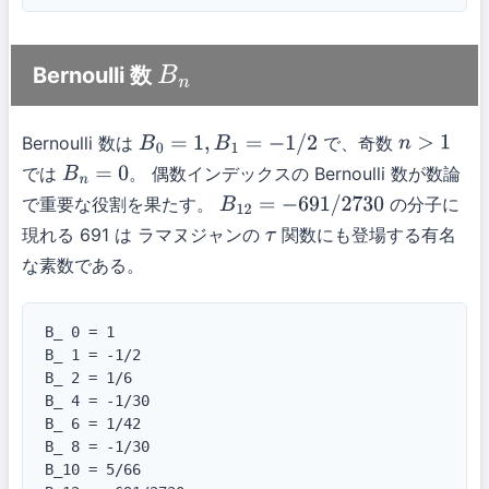
Bernoulli 数
B
n
Bernoulli 数は
で、奇数
B
0
=
1
,
B
1
=
−
1
/
2
n
>
1
では
。 偶数インデックスの Bernoulli 数が数論
B
n
=
0
で重要な役割を果たす。
の分子に
B
12
=
−
691
/
2730
現れる 691 は ラマヌジャンの
関数にも登場する有名
τ
な素数である。
B_ 0 = 1

B_ 1 = -1/2

B_ 2 = 1/6

B_ 4 = -1/30

B_ 6 = 1/42

B_ 8 = -1/30

B_10 = 5/66
