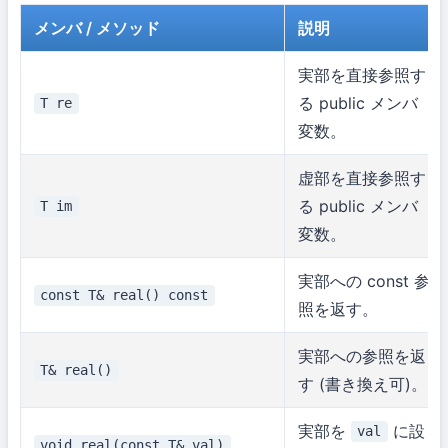
メンバ / メソッド
説明
実部を直接参照す
る public メンバ
T re
変数。
虚部を直接参照す
る public メンバ
T im
変数。
実部への const 参
const T& real() const
照を返す。
実部への参照を返
T& real()
す (書き換え可)。
実部を
に設
val
void real(const T& val)