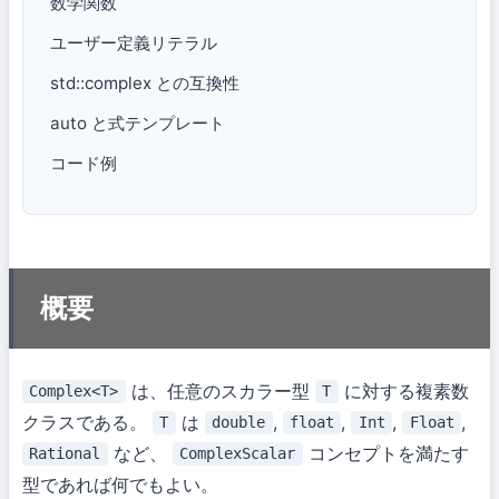
数学関数
ユーザー定義リテラル
std::complex との互換性
auto と式テンプレート
コード例
概要
は、任意のスカラー型
に対する複素数
Complex<T>
T
クラスである。
は
,
,
,
,
T
double
float
Int
Float
など、
コンセプトを満たす
Rational
ComplexScalar
型であれば何でもよい。