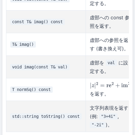
定する。
虚部への const 参
const T& imag() const
照を返す。
虚部への参照を返
T& imag()
す (書き換え可)。
虚部を
に設
val
void imag(const T& val)
定する。
|
z
|
2
=
re
2
+
im
2
T normSq() const
を返す。
文字列表現を返す
(例:
,
std::string toString() const
"3+4i"
)。
"-2i"