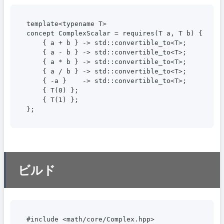
template<typename T>

concept ComplexScalar = requires(T a, T b) {

    { a + b } -> std::convertible_to<T>;

    { a - b } -> std::convertible_to<T>;

    { a * b } -> std::convertible_to<T>;

    { a / b } -> std::convertible_to<T>;

    { -a }    -> std::convertible_to<T>;

    { T(0) };

    { T(1) };

};
ビルド
#include <math/core/Complex.hpp>