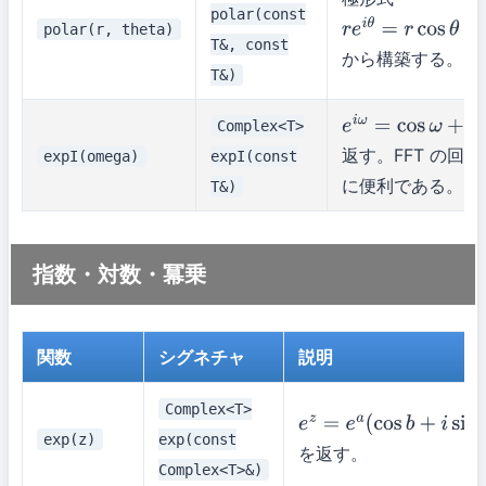
polar(const
polar(r, theta)
r
e
i
θ
=
r
cos
θ
+
i
r
sin
θ
T&, const
から構築する。
T&)
Complex<T>
e
i
ω
=
cos
ω
+
i
sin
ω
返す。FFT の回
expI(omega)
expI(const
に便利である。
T&)
指数・対数・冪乗
関数
シグネチャ
説明
Complex<T>
e
z
=
e
a
(
cos
b
+
i
sin
b
)
exp(z)
exp(const
を返す。
Complex<T>&)