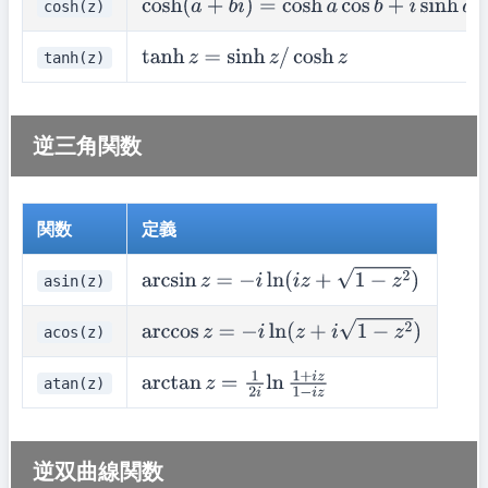
cosh(z)
cosh
(
a
+
b
i
)
=
cosh
a
cos
b
+
i
sinh
a
sin
b
tanh(z)
tanh
z
=
sinh
z
/
cosh
z
逆三角関数
関数
定義
asin(z)
arcsin
z
=
−
i
ln
(
i
z
+
1
−
z
2
)
acos(z)
arccos
z
=
−
i
ln
(
z
+
i
1
−
z
2
)
atan(z)
arctan
z
=
1
2
i
ln
1
+
i
z
1
−
i
z
逆双曲線関数