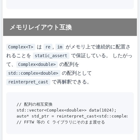
メモリレイアウト互換
は
,
がメモリ上で連続的に配置さ
Complex<T>
re
im
れることを
で保証している。 したがっ
static_assert
て、
の配列を
Complex<double>
の配列として
std::complex<double>
で再解釈できる。
reinterpret_cast
// 配列の相互変換

std::vector<Complex<double>> data(1024);

auto* std_ptr = reinterpret_cast<std::complex<doub
// FFTW 等の C ライブラリにそのまま渡せる