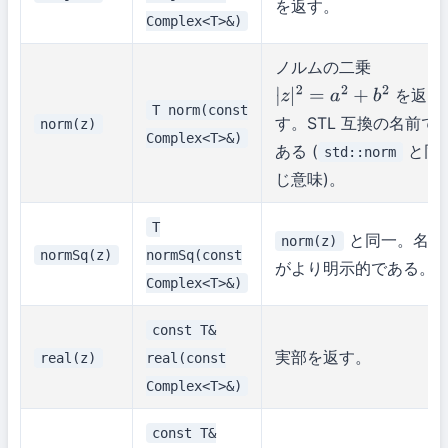
を返す。
Complex<T>&)
ノルムの二乗
を返
|
z
|
2
=
a
2
+
b
2
T norm(const
す。STL 互換の名前で
norm(z)
Complex<T>&)
ある (
と同
std::norm
じ意味)。
T
と同一。名前
norm(z)
normSq(z)
normSq(const
がより明示的である。
Complex<T>&)
const T&
実部を返す。
real(z)
real(const
Complex<T>&)
const T&