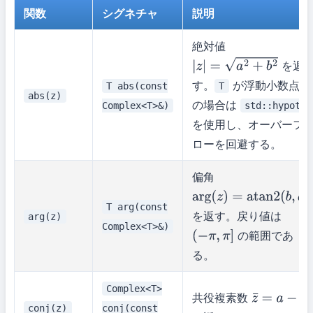
関数
シグネチャ
説明
絶対値
を返
|
z
|
=
a
2
+
b
2
す。
が浮動小数点型
T abs(const
T
abs(z)
の場合は
Complex<T>&)
std::hypot
を使用し、オーバーフ
ローを回避する。
偏角
arg
(
z
)
=
atan
2
(
b
,
a
)
T arg(const
を返す。戻り値は
arg(z)
Complex<T>&)
の範囲であ
(
−
π
,
π
]
る。
Complex<T>
共役複素数
z
¯
=
a
−
b
i
conj(z)
conj(const