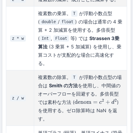
複素数の乗算。
が浮動小数点型
T
(
/
) の場合は通常の 4 乗
double
float
算 + 2 加減算を使用する。多倍長型
(
,
等) では
Strassen 3乗
z * w
Int
Float
算法
(3 乗算 + 5 加減算) を使用し、乗
算コストが支配的な場合に高速化す
る。
複素数の除算。
が浮動小数点型の場
T
合は
Smith の方法
を使用し、中間値の
オーバーフローを回避する。多倍長型
z / w
では素朴な方法 (
)
denom
=
c
2
+
d
2
を使用する。ゼロ除算時は NaN を返
す。
単項プラス (恒等)、単項マイナス (符号