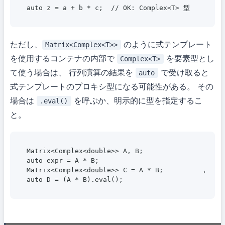
auto z = a + b * c;  // OK: Complex<T> 型
ただし、
のように式テンプレート
Matrix<Complex<T>>
を使用するコンテナの内部で
を要素型とし
Complex<T>
て使う場合は、 行列演算の結果を
で受け取ると
auto
式テンプレートのプロキシ型になる可能性がある。 その
場合は
を呼ぶか、明示的に型を指定するこ
.eval()
と。
Matrix<Complex<double>> A, B;

auto expr = A * B;                          
Matrix<Complex<double>> C = A * B;          //
auto D = (A * B).eval();                     /