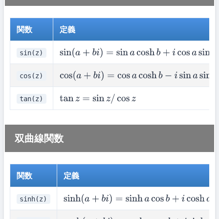
関数
定義
sin(z)
sin
(
a
+
b
i
)
=
sin
a
cosh
b
+
i
cos
a
sinh
b
cos(z)
cos
(
a
+
b
i
)
=
cos
a
cosh
b
−
i
sin
a
sinh
b
tan(z)
tan
z
=
sin
z
/
cos
z
双曲線関数
関数
定義
sinh(z)
sinh
(
a
+
b
i
)
=
sinh
a
cos
b
+
i
cosh
a
sin
b