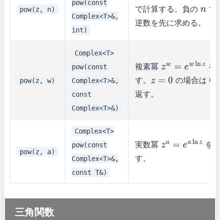
pow(const
で計算する。負の
で
pow(z, n)
n
Complex<T>&,
逆数を先に求める。
int)
Complex<T>
複素冪
を
pow(const
z
w
=
e
w
ln
z
す。
の場合は
pow(z, w)
Complex<T>&,
z
=
0
0
返す。
const
Complex<T>&)
Complex<T>
実数冪
を
pow(const
z
a
=
e
a
ln
z
pow(z, a)
す。
Complex<T>&,
const T&)
三角関数