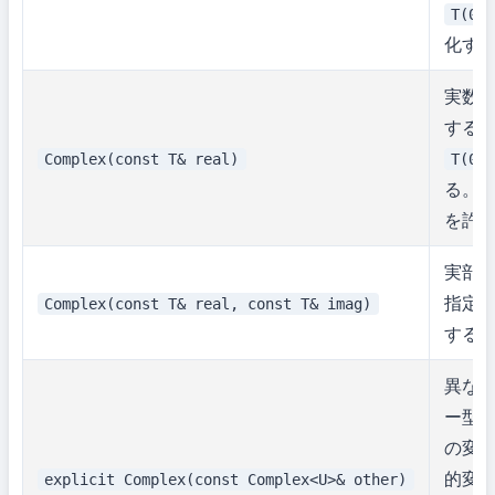
T(0)
化す
実数
する
Complex(const T& real)
T(0)
る。
を許
実部
指定
Complex(const T& real, const T& imag)
する
異な
ー型
の変
的変
explicit Complex(const Complex<U>& other)