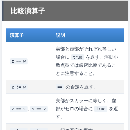
比較演算子
演算子
説明
実部と虚部がそれぞれ等しい
場合に
を返す。浮動小
true
z == w
数点型では厳密比較であるこ
とに注意すること。
の否定を返す。
z != w
==
実部がスカラーに等しく、虚
,
部がゼロの場合に
を返
z == s
s == z
true
す。