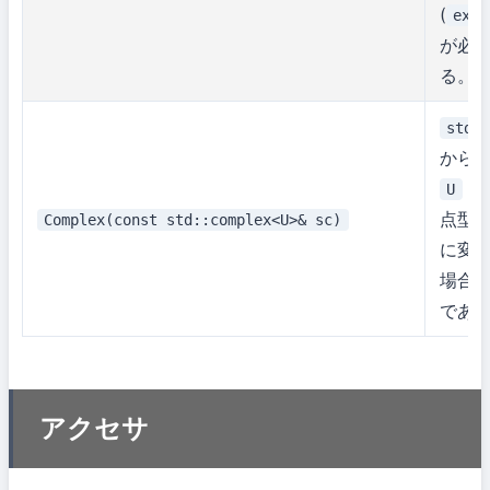
(
expl
が必
る。
std:
から
が
U
点型
Complex(const std::complex<U>& sc)
に変
場合
であ
アクセサ