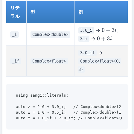
リテ
型
例
ラル
→
、
3.0_i
0
+
3
i
_i
Complex<double>
→
3_i
0
+
3
i
→
3.0_if
_if
Complex<float>
Complex<float>(0,
3)
using sangi::literals;

auto z = 2.0 + 3.0_i;   // Complex<double>(2, 3)

auto w = 1.0 - 0.5_i;   // Complex<double>(1, -0.5
auto f = 1.0_if + 2.0_if; // Complex<float>(0, 3)