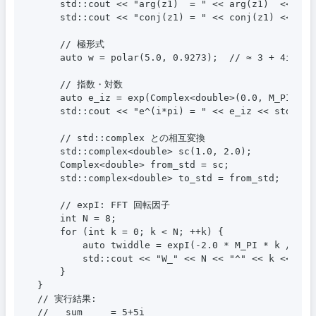
    std::cout << "arg(z1)  = " << arg(z1)  << std:
    std::cout << "conj(z1) = " << conj(z1) << std:
    // 極形式

    auto w = polar(5.0, 0.9273);  // ≈ 3 + 4i

    // 指数・対数

    auto e_iz = exp(Complex<double>(0.0, M_PI));
    std::cout << "e^(i*pi) = " << e_iz << std::end
    // std::complex との相互変換

    std::complex<double> sc(1.0, 2.0);

    Complex<double> from_std = sc;

    std::complex<double> to_std = from_std;

    // expI: FFT 回転因子

    int N = 8;

    for (int k = 0; k < N; ++k) {

        auto twiddle = expI(-2.0 * M_PI * k / N);

        std::cout << "W_" << N << "^" << k << " = 
    }

}

// 実行結果:

//   sum     = 5+5i
