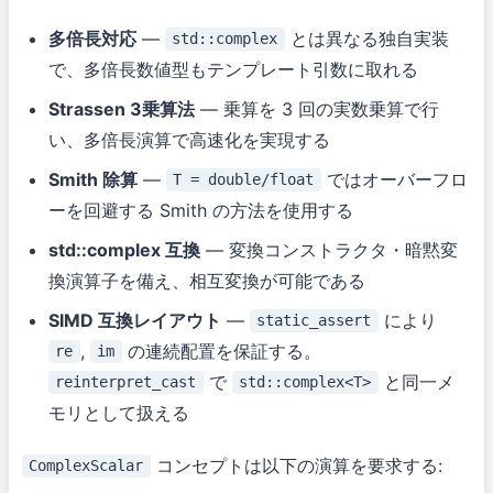
多倍長対応
—
とは異なる独自実装
std::complex
で、多倍長数値型もテンプレート引数に取れる
Strassen 3乗算法
— 乗算を 3 回の実数乗算で行
い、多倍長演算で高速化を実現する
Smith 除算
—
ではオーバーフロ
T = double/float
ーを回避する Smith の方法を使用する
std::complex 互換
— 変換コンストラクタ・暗黙変
換演算子を備え、相互変換が可能である
SIMD 互換レイアウト
—
により
static_assert
,
の連続配置を保証する。
re
im
で
と同一メ
reinterpret_cast
std::complex<T>
モリとして扱える
コンセプトは以下の演算を要求する:
ComplexScalar