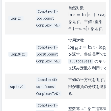
自然対数
Complex<T>
ln
z
=
ln
|
z
|
+
i
arg
(
z
)
log(z)
log(const
を返す。主値 (虚部
Complex<T>&)
) を返す。
∈
(
−
π
,
π
]
常用対数
Complex<T>
log
10
z
=
ln
z
⋅
log
10
e
を返す。多倍長型では
log10(z)
log10(const
のキャッ
Complex<T>&)
T::log10e()
ュ済み定数を利用する
主値の平方根を返す。
Complex<T>
部が非負の分枝を選択
sqrt(z)
sqrt(const
る。
Complex<T>&)
Complex<T>
整数冪
を二進冪乗法
z
n