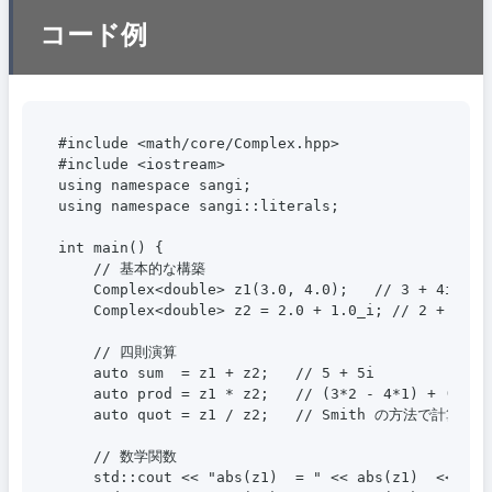
コード例
#include <math/core/Complex.hpp>

#include <iostream>

using namespace sangi;

using namespace sangi::literals;

int main() {

    // 基本的な構築

    Complex<double> z1(3.0, 4.0);   // 3 + 4i

    Complex<double> z2 = 2.0 + 1.0_i; // 2 + i

    // 四則演算

    auto sum  = z1 + z2;   // 5 + 5i

    auto prod = z1 * z2;   // (3*2 - 4*1) + (3*1 +
    auto quot = z1 / z2;   // Smith の方法で計算

    // 数学関数

    std::cout << "abs(z1)  = " << abs(z1)  << std: