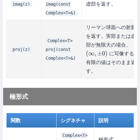
虚部を返す。
imag(z)
imag(const
Complex<T>&)
リーマン球面への射影
を返す。実部または虚
Complex<T>
部が無限大の場合、
proj(z)
proj(const
に写像する。
(
∞
,
±
0
)
Complex<T>&)
有限の値はそのまま返
す。
極形式
関数
シグネチャ
説明
Complex<T>
極形式