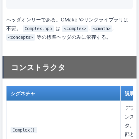
ヘッダオンリーである。CMake やリンクライブラリは
不要。
は
,
,
Complex.hpp
<complex>
<cmath>
等の標準ヘッダのみに依存する。
<concepts>
コンストラクタ
シグネチャ
説明
デフ
ンス
タ。
Complex()
部と