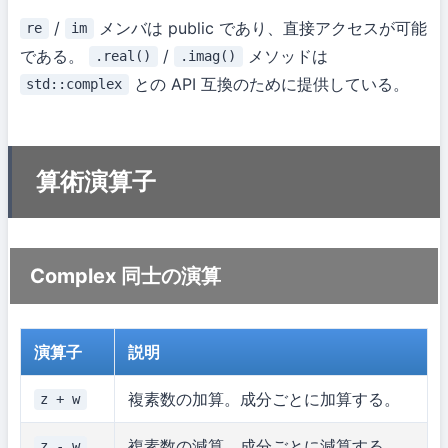
/
メンバは public であり、直接アクセスが可能
re
im
である。
/
メソッドは
.real()
.imag()
との API 互換のために提供している。
std::complex
算術演算子
Complex 同士の演算
演算子
説明
複素数の加算。成分ごとに加算する。
z + w
複素数の減算。成分ごとに減算する。
z - w