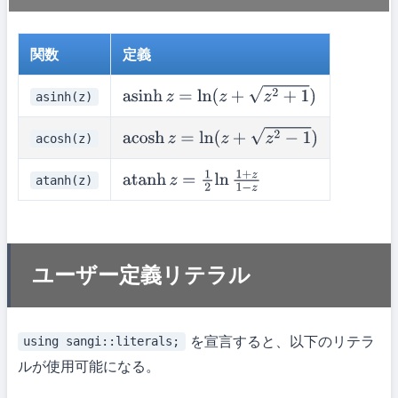
関数
定義
asinh(z)
asinh
z
=
ln
(
z
+
z
2
+
1
)
acosh(z)
acosh
z
=
ln
(
z
+
z
2
−
1
)
atanh(z)
atanh
z
=
1
2
ln
1
+
z
1
−
z
ユーザー定義リテラル
を宣言すると、以下のリテラ
using sangi::literals;
ルが使用可能になる。