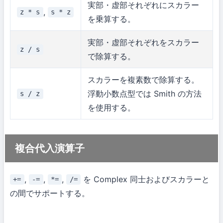
実部・虚部それぞれにスカラー
,
z * s
s * z
を乗算する。
実部・虚部それぞれをスカラー
z / s
で除算する。
スカラーを複素数で除算する。
浮動小数点型では Smith の方法
s / z
を使用する。
複合代入演算子
,
,
,
を Complex 同士およびスカラーと
+=
-=
*=
/=
の間でサポートする。