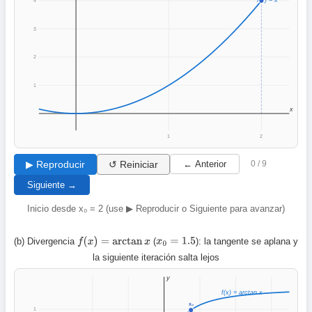
f(x) = x²
4
3
2
1
x
1
2
▶ Reproducir
↺ Reiniciar
← Anterior
0 / 9
Siguiente →
Inicio desde x₀ = 2 (use ▶ Reproducir o Siguiente para avanzar)
(b) Divergencia
(
): la tangente se aplana y
f
(
x
)
=
arctan
x
x
0
=
1.5
la siguiente iteración salta lejos
y
f(x) = arctan x
x₀
1