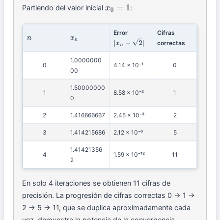
Partiendo del valor inicial
:
x
0
=
1
Error
Cifras
n
x
n
correctas
|
x
n
−
2
|
1.0000000
0
4.14 × 10⁻¹
0
00
1.50000000
1
8.58 × 10⁻²
1
0
2
1.416666667
2.45 × 10⁻³
2
3
1.414215686
2.12 × 10⁻⁶
5
1.41421356
4
1.59 × 10⁻¹²
11
2
En solo 4 iteraciones se obtienen 11 cifras de
precisión. La progresión de cifras correctas 0 → 1 →
2 → 5 → 11, que se duplica aproximadamente cada
vez, demuestra la potencia de la convergencia