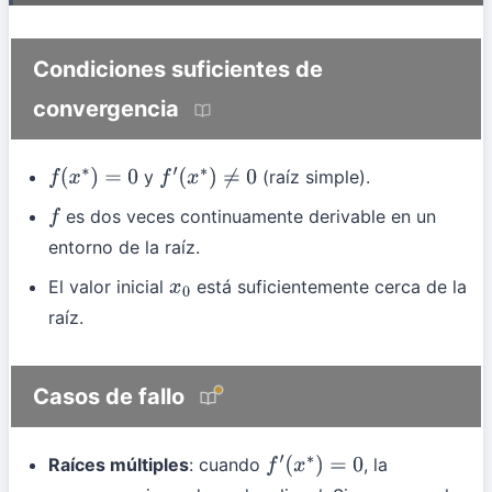
Condiciones suficientes de
convergencia
y
(raíz simple).
f
(
x
∗
)
=
0
f
′
(
x
∗
)
≠
0
es dos veces continuamente derivable en un
f
entorno de la raíz.
El valor inicial
está suficientemente cerca de la
x
0
raíz.
Casos de fallo
Raíces múltiples
: cuando
, la
f
′
(
x
∗
)
=
0