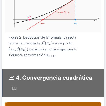
Figura 2. Deducción de la fórmula. La recta
tangente (pendiente
) en el punto
f
′
(
x
n
)
de la curva corta el eje
en la
(
x
n
,
f
(
x
n
)
)
x
siguiente aproximación
.
x
n
+
1
4. Convergencia cuadrática