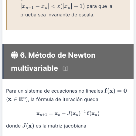
para que la
|
x
n
+
1
−
x
n
|
<
ε
(
|
x
n
|
+
1
)
prueba sea invariante de escala.
6. Método de Newton
multivariable
Para un sistema de ecuaciones no lineales
f
(
x
)
=
0
(
), la fórmula de iteración queda
x
∈
R
n
x
n
+
1
=
x
n
−
J
(
x
n
)
−
1
f
(
x
n
)
donde
es la matriz jacobiana
J
(
x
)