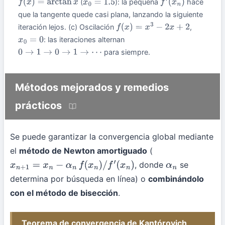
(
): la pequeña
hace
f
(
x
)
=
arctan
x
x
0
=
1.5
f
′
(
x
n
)
que la tangente quede casi plana, lanzando la siguiente
iteración lejos. (c) Oscilación
,
f
(
x
)
=
x
3
−
2
x
+
2
: las iteraciones alternan
x
0
=
0
para siempre.
0
→
1
→
0
→
1
→
⋯
Métodos mejorados y remedios
prácticos
Se puede garantizar la convergencia global mediante
el
método de Newton amortiguado
(
, donde
se
x
n
+
1
=
x
n
−
α
n
f
(
x
n
)
/
f
′
(
x
n
)
α
n
determina por búsqueda en línea) o
combinándolo
con el método de bisección
.
Teorema de convergencia de Kantórovich