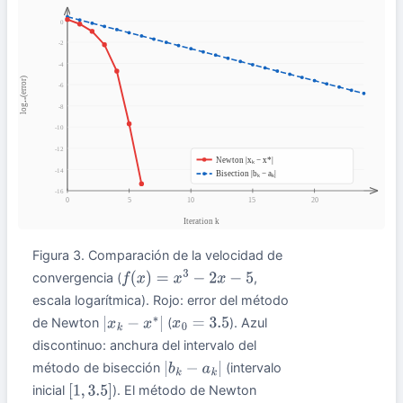
Figura 3. Comparación de la velocidad de
convergencia (
,
f
(
x
)
=
x
3
−
2
x
−
5
escala logarítmica). Rojo: error del método
de Newton
(
). Azul
|
x
k
−
x
∗
|
x
0
=
3.5
discontinuo: anchura del intervalo del
método de bisección
(intervalo
|
b
k
−
a
k
|
inicial
). El método de Newton
[
1
,
3.5
]