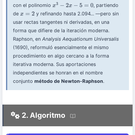
con el polinomio
, partiendo
x
3
−
2
x
−
5
=
0
de
y refinando hasta 2.094... —pero sin
x
=
2
usar rectas tangentes ni derivadas, en una
forma que difiere de la iteración moderna.
Raphson, en
Analysis Aequationum Universalis
(1690), reformuló esencialmente el mismo
procedimiento en algo cercano a la forma
iterativa moderna. Sus aportaciones
independientes se honran en el nombre
conjunto
método de Newton-Raphson
.
2. Algoritmo