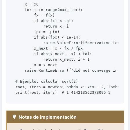
    x = x0

    for i in range(max_iter):

        fx = f(x)

        if abs(fx) < tol:

            return x, i

        fpx = fp(x)

        if abs(fpx) < 1e-14:

            raise ValueError(f"derivative too smal
        x_next = x - fx / fpx

        if abs(x_next - x) < tol:

            return x_next, i + 1

        x = x_next

    raise RuntimeError(f"did not converge in {max_
# Ejemplo: calcular sqrt(2)

root, iters = newton(lambda x: x*x - 2, lambda x: 
Notas de implementación