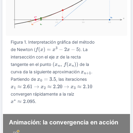
Figura 1. Interpretación gráfica del método
de Newton (
). La
f
(
x
)
=
x
3
−
2
x
−
5
intersección con el eje
de la recta
x
tangente en el punto
de la
(
x
n
,
f
(
x
n
)
)
curva da la siguiente aproximación
.
x
n
+
1
Partiendo de
, las iteraciones
x
0
=
3.5
x
1
≈
2.61
→
x
2
≈
2.20
→
x
3
≈
2.10
convergen rápidamente a la raíz
.
x
∗
≈
2.095
Animación: la convergencia en acción