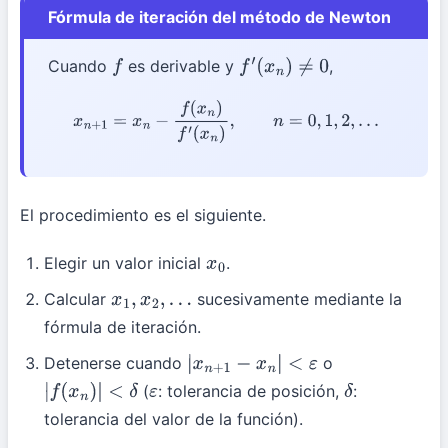
Fórmula de iteración del método de Newton
Cuando
es derivable y
,
f
f
′
(
x
n
)
≠
0
x
n
+
1
=
x
n
−
f
(
x
n
)
f
′
(
x
n
)
,
n
=
0
,
1
,
2
,
…
El procedimiento es el siguiente.
Elegir un valor inicial
.
x
0
Calcular
sucesivamente mediante la
x
1
,
x
2
,
…
fórmula de iteración.
Detenerse cuando
o
|
x
n
+
1
−
x
n
|
<
ε
(
: tolerancia de posición,
:
|
f
(
x
n
)
|
<
δ
ε
δ
tolerancia del valor de la función).