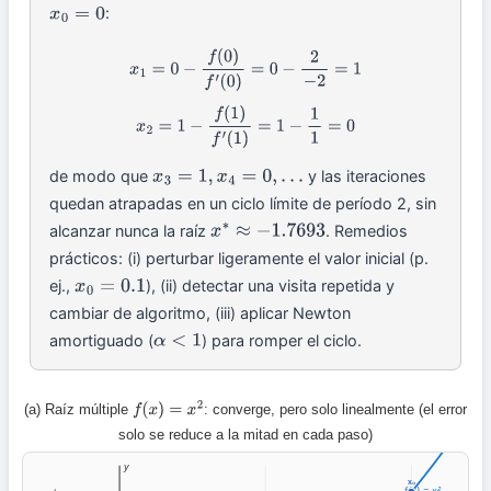
:
x
0
=
0
x
1
=
0
−
f
(
0
)
f
′
(
0
)
=
0
−
2
−
2
=
1
x
2
=
1
−
f
(
1
)
f
′
(
1
)
=
1
−
1
1
=
0
de modo que
y las iteraciones
x
3
=
1
,
x
4
=
0
,
…
quedan atrapadas en un ciclo límite de período 2, sin
alcanzar nunca la raíz
. Remedios
x
∗
≈
−
1.7693
prácticos: (i) perturbar ligeramente el valor inicial (p.
ej.,
), (ii) detectar una visita repetida y
x
0
=
0.1
cambiar de algoritmo, (iii) aplicar Newton
amortiguado (
) para romper el ciclo.
α
<
1
(a) Raíz múltiple
: converge, pero solo linealmente (el error
f
(
x
)
=
x
2
solo se reduce a la mitad en cada paso)
y
x₀