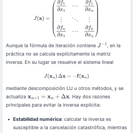
J
(
x
)
=
(
∂
f
1
∂
x
1
⋯
∂
f
1
∂
x
n
⋮
⋱
⋮
∂
f
n
∂
x
1
⋯
∂
f
n
∂
x
n
)
Aunque la fórmula de iteración contiene
, en la
J
−
1
práctica no se calcula explícitamente la matriz
inversa. En su lugar se resuelve el sistema lineal
J
(
x
n
)
Δ
x
=
−
f
(
x
n
)
mediante descomposición LU u otros métodos, y se
actualiza
. Hay dos razones
x
n
+
1
=
x
n
+
Δ
x
principales para evitar la inversa explícita:
Estabilidad numérica
: calcular la inversa es
susceptible a la cancelación catastrófica, mientras