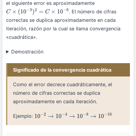
el siguiente error es aproximadamente
. El número de cifras
C
×
(
10
−
3
)
2
=
C
×
10
−
6
correctas se duplica aproximadamente en cada
iteración, razón por la cual se llama convergencia
«cuadrática».
Demostración
Significado de la convergencia cuadrática
Como el error decrece cuadráticamente, el
número de cifras correctas se duplica
aproximadamente en cada iteración.
Ejemplo:
10
−
2
→
10
−
4
→
10
−
8
→
10
−
16