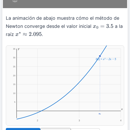
La animación de abajo muestra cómo el método de
Newton converge desde el valor inicial
a la
x
0
=
3.5
raíz
.
x
∗
≈
2.095
y
35
30
f(x) = x³ − 2x − 5
25
20
15
10
5
x
x₀
2
3
4