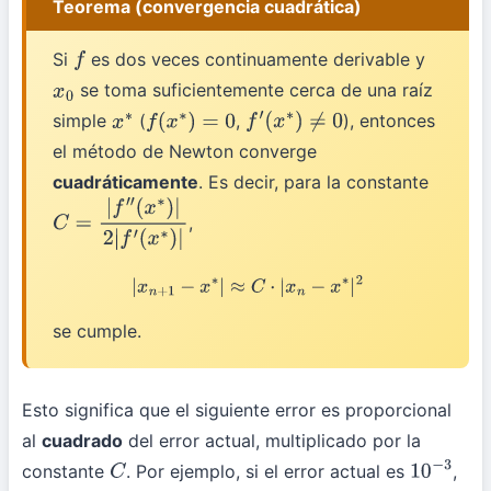
Teorema (convergencia cuadrática)
Si
es dos veces continuamente derivable y
f
se toma suficientemente cerca de una raíz
x
0
simple
(
,
), entonces
x
∗
f
(
x
∗
)
=
0
f
′
(
x
∗
)
≠
0
el método de Newton converge
cuadráticamente
. Es decir, para la constante
,
C
=
|
f
″
(
x
∗
)
|
2
|
f
′
(
x
∗
)
|
|
x
n
+
1
−
x
∗
|
≈
C
⋅
|
x
n
−
x
∗
|
2
se cumple.
Esto significa que el siguiente error es proporcional
al
cuadrado
del error actual, multiplicado por la
constante
. Por ejemplo, si el error actual es
,
C
10
−
3