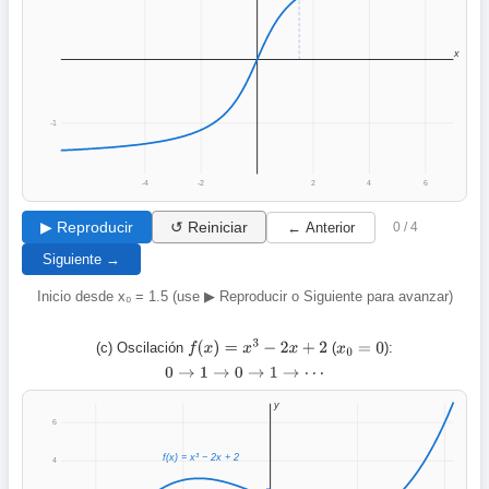
x
-1
-4
-2
2
4
6
▶ Reproducir
↺ Reiniciar
← Anterior
0 / 4
Siguiente →
Inicio desde x₀ = 1.5 (use ▶ Reproducir o Siguiente para avanzar)
(c) Oscilación
(
):
f
(
x
)
=
x
3
−
2
x
+
2
x
0
=
0
0
→
1
→
0
→
1
→
⋯
y
6
f(x) = x³ − 2x + 2
4