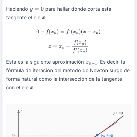
Haciendo
para hallar dónde corta esta
y
=
0
tangente el eje
:
x
0
−
f
(
x
n
)
=
f
′
(
x
n
)
(
x
−
x
n
)
x
=
x
n
−
f
(
x
n
)
f
′
(
x
n
)
Esta es la siguiente aproximación
. Es decir, la
x
n
+
1
fórmula de iteración del método de Newton surge de
forma natural como la intersección de la tangente
con el eje
.
x