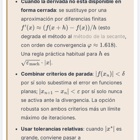
Cuando la derivada no está disponible en
forma cerrada
: se sustituye por una
aproximación por diferencias finitas
(esto
f
′
(
x
)
≈
(
f
(
x
+
h
)
−
f
(
x
)
)
/
h
degrada el método al
método de la secante
,
con orden de convergencia
).
φ
≈
1.618
Una regla práctica habitual para
es
h
.
ε
mach
⋅
|
x
|
Combinar criterios de parada
:
|
f
(
x
n
)
|
<
δ
por sí solo subestima el error en funciones
planas;
por sí solo nunca
|
x
n
+
1
−
x
n
|
<
ε
se activa ante la divergencia. La opción
robusta son ambos criterios más un límite
máximo de iteraciones.
Usar tolerancias relativas
: cuando
es
|
x
∗
|
grande, conviene pasar a