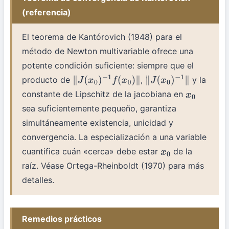
(referencia)
El teorema de Kantórovich (1948) para el
método de Newton multivariable ofrece una
potente condición suficiente: siempre que el
producto de
,
y la
∥
J
(
x
0
)
−
1
f
(
x
0
)
∥
∥
J
(
x
0
)
−
1
∥
constante de Lipschitz de la jacobiana en
x
0
sea suficientemente pequeño, garantiza
simultáneamente existencia, unicidad y
convergencia. La especialización a una variable
cuantifica cuán «cerca» debe estar
de la
x
0
raíz. Véase Ortega-Rheinboldt (1970) para más
detalles.
Remedios prácticos