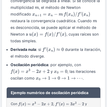
convergencia se degrada a lineal. Si se conoce la
multiplicidad
, el método de Newton
m
modificado
x
n
+
1
=
x
n
−
m
f
(
x
n
)
/
f
′
(
x
n
)
restaura la convergencia cuadrática. Cuando
m
es desconocida, se puede aplicar el método de
Newton a
, cuyas raíces son
u
(
x
)
=
f
(
x
)
/
f
′
(
x
)
todas simples.
Derivada nula
: si
durante la iteración,
f
′
(
x
n
)
≈
0
el método diverge.
Oscilación periódica
: por ejemplo, con
y
, las iteraciones
f
(
x
)
=
x
3
−
2
x
+
2
x
0
=
0
oscilan como
.
x
0
→
1
→
0
→
1
→
⋯
Ejemplo numérico de oscilación periódica
Con
,
y
f
(
x
)
=
x
3
−
2
x
+
2
f
′
(
x
)
=
3
x
2
−
2