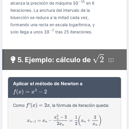
alcanza la precisión de máquina
en 6
10
−
15
iteraciones. La anchura del intervalo de la
bisección se reduce a la mitad cada vez,
formando una recta en escala logarítmica, y
solo llega a unos
tras 25 iteraciones.
10
−
7
5. Ejemplo: cálculo de
2
Aplicar el método de Newton a
f
(
x
)
=
x
2
−
2
Como
, la fórmula de iteración queda:
f
′
(
x
)
=
2
x
x
n
+
1
=
x
n
−
x
n
2
−
2
2
x
n
=
1
2
(
x
n
+
2
x
n
)