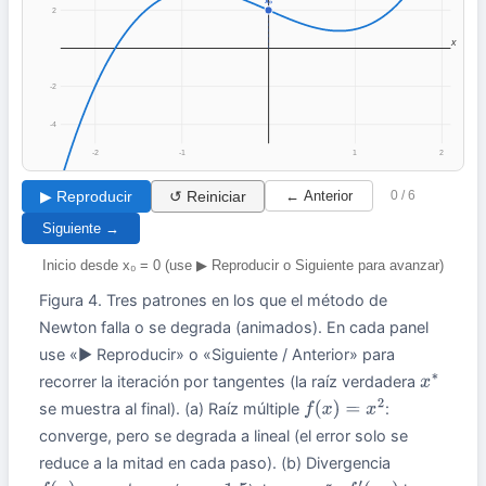
x₀
2
x
-2
-4
-2
-1
1
2
▶ Reproducir
↺ Reiniciar
← Anterior
0 / 6
Siguiente →
Inicio desde x₀ = 0 (use ▶ Reproducir o Siguiente para avanzar)
Figura 4. Tres patrones en los que el método de
Newton falla o se degrada (animados). En cada panel
use «▶ Reproducir» o «Siguiente / Anterior» para
recorrer la iteración por tangentes (la raíz verdadera
x
∗
se muestra al final). (a) Raíz múltiple
:
f
(
x
)
=
x
2
converge, pero se degrada a lineal (el error solo se
reduce a la mitad en cada paso). (b) Divergencia