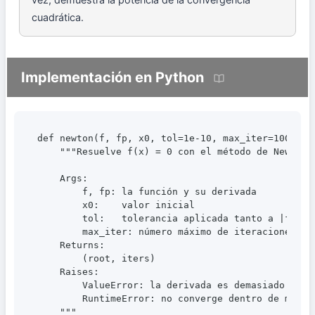
cuadrática.
Implementación en Python
def newton(f, fp, x0, tol=1e-10, max_iter=100):

    """Resuelve f(x) = 0 con el método de Newton.

    Args:

        f, fp: la función y su derivada

        x0:    valor inicial

        tol:   tolerancia aplicada tanto a |f(x)| 
        max_iter: número máximo de iteraciones

    Returns:

        (root, iters)

    Raises:

        ValueError: la derivada es demasiado cerca
        RuntimeError: no converge dentro de max_it
    """
